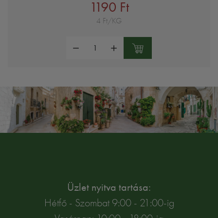
1190 Ft
4 Ft/KG
Mennyiség:
Üzlet nyitva tartása:
Hétfő - Szombat 9:00 - 21:00-ig