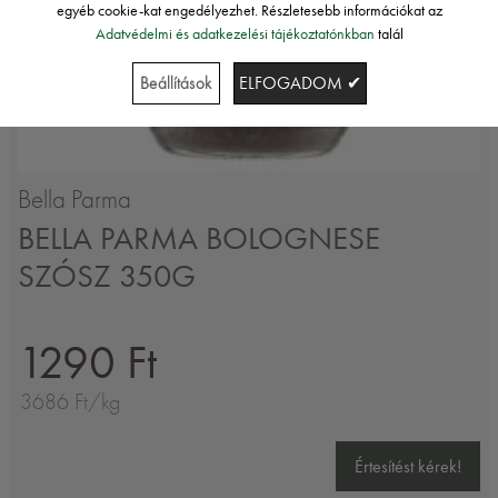
egyéb cookie-kat engedélyezhet. Részletesebb információkat az
Adatvédelmi és adatkezelési tájékoztatónkban
talál
Beállítások
ELFOGADOM ✔
Bella Parma
BELLA PARMA BOLOGNESE
SZÓSZ 350G
1290 Ft
3686 Ft/kg
Értesítést kérek!