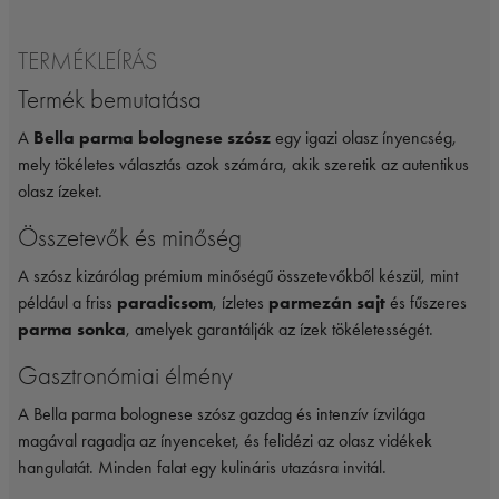
TERMÉKLEÍRÁS
Termék bemutatása
A
Bella parma bolognese szósz
egy igazi olasz ínyencség,
mely tökéletes választás azok számára, akik szeretik az autentikus
olasz ízeket.
Összetevők és minőség
A szósz kizárólag prémium minőségű összetevőkből készül, mint
például a friss
paradicsom
, ízletes
parmezán sajt
és fűszeres
parma sonka
, amelyek garantálják az ízek tökéletességét.
Gasztronómiai élmény
A Bella parma bolognese szósz gazdag és intenzív ízvilága
magával ragadja az ínyenceket, és felidézi az olasz vidékek
hangulatát. Minden falat egy kulináris utazásra invitál.