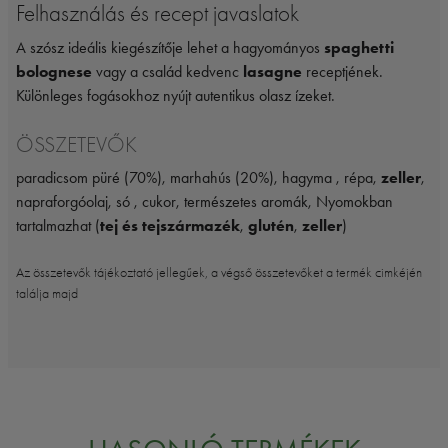
Felhasználás és recept javaslatok
A szósz ideális kiegészítője lehet a hagyományos
spaghetti
bolognese
vagy a család kedvenc
lasagne
receptjének.
Különleges fogásokhoz nyújt autentikus olasz ízeket.
ÖSSZETEVŐK
paradicsom püré (70%), marhahús (20%), hagyma , répa,
zeller
,
napraforgóolaj, só , cukor, természetes aromák, Nyomokban
tartalmazhat (
tej és tejszármazék
,
glutén
,
zeller
)
Az összetevők tájékoztató jellegűek, a végső összetevőket a termék cimkéjén
találja majd