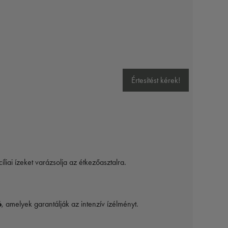
Értesítést kérek!
íliai ízeket varázsolja az étkezőasztalra.
ó
, amelyek garantálják az intenzív ízélményt.