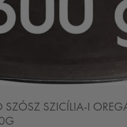
O SZÓSZ SZICÍLIA-I ORE
00G