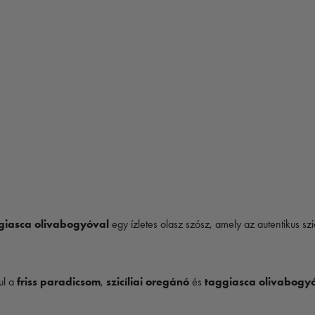
aggiasca olivabogyóval
egy ízletes olasz szósz, amely az autentikus szic
ul a
friss paradicsom
,
szicíliai oregánó
és
taggiasca olivabogy