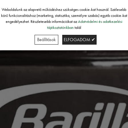
Weboldalunk az alapvető működéshez szükséges cookie-kat használ. Szélesebb
körű funkcionalitáshoz (marketing, statisztika, személyre szabás) egyéb cookie-kat
engedélyezhet. Részletesebb információkat az
Adatvédelmi és adatkezelési
tájékoztatónkban
talál
Beállítások
ELFOGADOM ✔