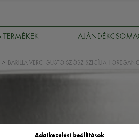
S TERMÉKEK
AJÁNDÉKCSOM
BARILLA VERO GUSTO SZÓSZ SZICÍLIA-I OREGA
Adatkezelési beállítások