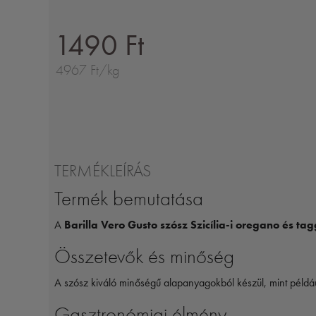
1490 Ft
4967 Ft/kg
TERMÉKLEÍRÁS
Termék bemutatása
A
Barilla Vero Gusto szósz Szicília-i oregano és t
Összetevők és minőség
A szósz kiváló minőségű alapanyagokból készül, mint példá
Gasztronómiai élmény