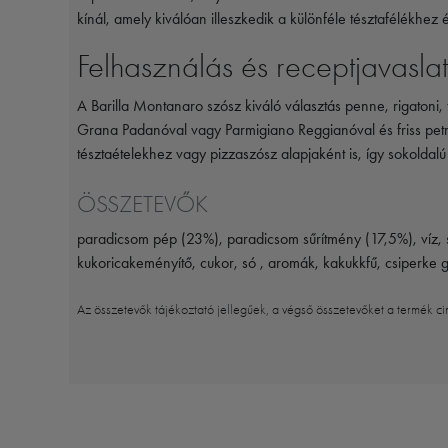
kínál, amely kiválóan illeszkedik a különféle tésztafélékhez
Felhasználás és receptjavasla
A Barilla Montanaro szósz kiváló választás penne, rigatoni, ta
Grana Padanóval vagy Parmigiano Reggianóval és friss petrez
tésztaételekhez vagy pizzaszósz alapjaként is, így sokoldal
ÖSSZETEVŐK
paradicsom pép (23%), paradicsom sűrítmény (17,5%), víz, s
kukoricakeményítő, cukor, só , aromák, kakukkfű, csiperke
Az összetevők tájékoztató jellegűek, a végső összetevőket a termék ci