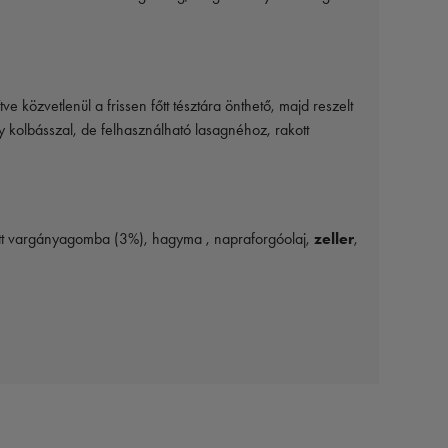
ve közvetlenül a frissen főtt tésztára önthető, majd reszelt
y kolbásszal, de felhasználható lasagnéhoz, rakott
ított vargányagomba (3%), hagyma , napraforgóolaj,
zeller
,