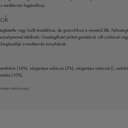
 és mediterrán fogásokhoz.
tok
gliatelle vagy fusilli tésztákhoz, de gnocchihoz is remekül illik. Felmelegít
selyemmel tálalható. Gazdagítható pirított gombával, sült csirkével vag
ú kiegészítője a mediterrán konyhának.
ertéshús (14%), sárgarépa salsiccia (3%), sárgarépa salsiccia (), szár
 gomba (10%)
mkéjén találja majd