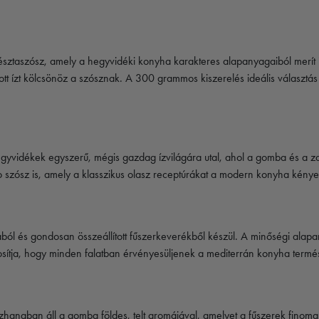
 tésztaszósz, amely a hegyvidéki konyha karakteres alapanyagaiból merít
tt ízt kölcsönöz a szósznak. A 300 grammos kiszerelés ideális választás 
egyvidékek egyszerű, mégis gazdag ízvilágára utal, ahol a gomba és a
 szósz is, amely a klasszikus olasz receptúrákat a modern konyha kénye
ából és gondosan összeállított fűszerkeverékből készül. A minőségi al
tosítja, hogy minden falatban érvényesüljenek a mediterrán konyha termés
zhangban áll a gomba földes, telt aromájával, amelyet a fűszerek finom