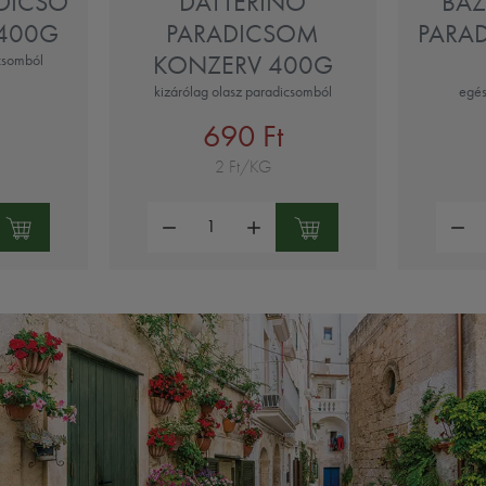
DICSO
DATTERINO
BA
400G
PARADICSOM
PARA
KONZERV 400G
csomból
kizárólag olasz paradicsomból
egés
690 Ft
2 Ft/KG
Mennyiség:
Mennyi