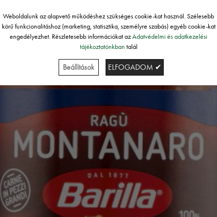
Weboldalunk az alapvető működéshez szükséges cookie-kat használ. Szélesebb
körű funkcionalitáshoz (marketing, statisztika, személyre szabás) egyéb cookie-kat
engedélyezhet. Részletesebb információkat az
Adatvédelmi és adatkezelési
tájékoztatónkban
talál
Beállítások
ELFOGADOM ✔