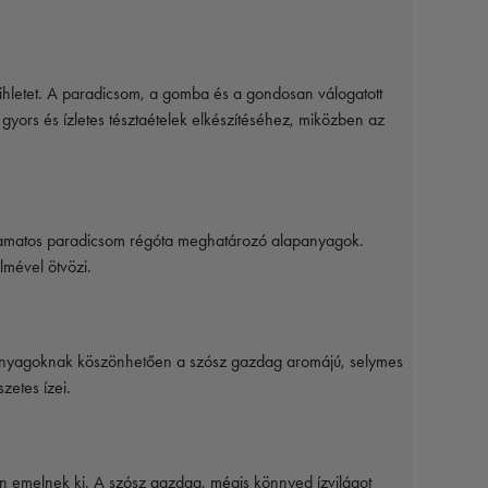
 ihletet. A paradicsom, a gomba és a gondosan válogatott
gyors és ízletes tésztaételek elkészítéséhez, miközben az
 zamatos paradicsom régóta meghatározó alapanyagok.
lmével ötvözi.
apanyagoknak köszönhetően a szósz gazdag aromájú, selymes
zetes ízei.
an emelnek ki. A szósz gazdag, mégis könnyed ízvilágot