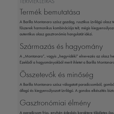
TERMÉKLEÍRÁS
Termék bemutatása
A Barilla Montanaro szósz gazdag, rusztikus ízvilágú olasz
fűszerek harmonikus kombinációja telt, mégis kiegyensúlyozo
autentikus olasz gasztronómia hangulatát idézi.
Származás és hagyomány
A „Montanaro”, vagyis „hegyvidéki” elnevezés az olasz h
Ezekből a hagyományokból merít ihletet a Barilla Montanaro
Összetevők és minőség
A Barilla Montanaro szósz válogatott paradicsomból, gomb
állagú és kiegyensúlyozott ízvilágú. A gondos elkészítés biz
Gasztronómiai élmény
A paradicsom friss, enyhén édeskés karaktere tökéletes öss