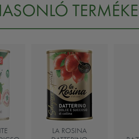
HASONLÓ TERMÉKE
NTE
LA ROSINA