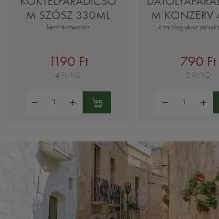
KOKTÉLPARADICSO
DATOLYAPARA
M SZÓSZ 330ML
M KONZERV 
kész tésztaszósz
kizárólag olasz paradi
1190 Ft
790 Ft
4 Ft/KG
2 Ft/KG
Mennyiség:
Mennyiség: