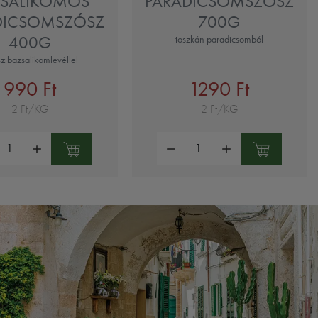
ZSALIKOMOS
PARADICSOMSZÓSZ
DICSOMSZÓSZ
700G
400G
toszkán paradicsomból
z bazsalikomlevéllel
990 Ft
1290 Ft
2 Ft/KG
2 Ft/KG
ség:
Mennyiség: