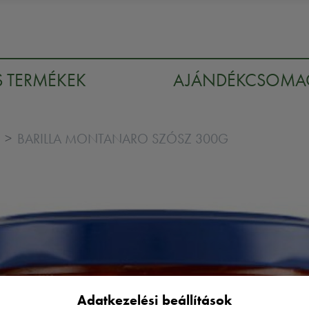
S TERMÉKEK
AJÁNDÉKCSOM
BARILLA MONTANARO SZÓSZ 300G
Adatkezelési beállítások