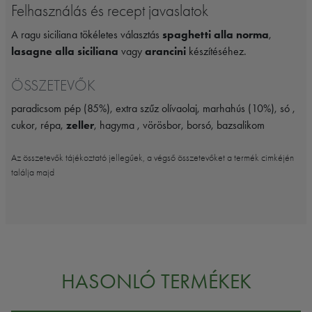
Felhasználás és recept javaslatok
A ragu siciliana tökéletes választás
spaghetti alla norma
,
lasagne alla siciliana
vagy
arancini
készítéséhez.
ÖSSZETEVŐK
paradicsom pép (85%), extra szűz olívaolaj, marhahús (10%), só ,
cukor, répa,
zeller
, hagyma , vörösbor, borsó, bazsalikom
Az összetevők tájékoztató jellegűek, a végső összetevőket a termék cimkéjén
találja majd
HASONLÓ TERMÉKEK