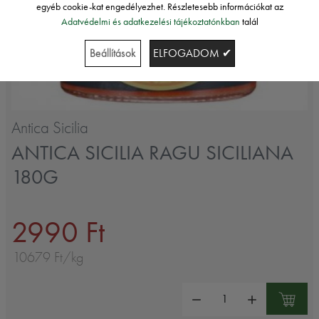
egyéb cookie-kat engedélyezhet. Részletesebb információkat az
Adatvédelmi és adatkezelési tájékoztatónkban
talál
Beállítások
ELFOGADOM ✔
Antica Sicilia
ANTICA SICILIA RAGU SICILIANA
180G
2990 Ft
10679 Ft/kg
Mennyiség: