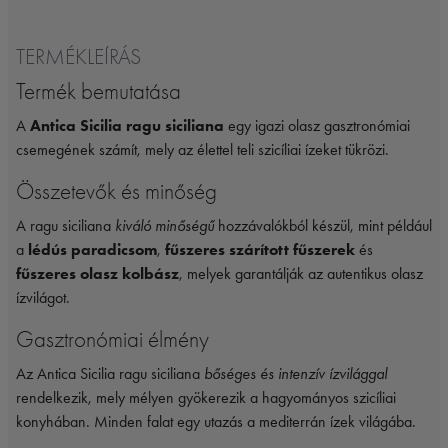
TERMÉKLEÍRÁS
Termék bemutatása
A
Antica Sicilia ragu siciliana
egy igazi olasz gasztronómiai
csemegének számít, mely az élettel teli szicíliai ízeket tükrözi.
Összetevők és minőség
A ragu siciliana
kiváló minőségű
hozzávalókból készül, mint például
a
lédús paradicsom
,
fűszeres szárított fűszerek
és
fűszeres olasz kolbász
, melyek garantálják az autentikus olasz
ízvilágot.
Gasztronómiai élmény
Az Antica Sicilia ragu siciliana
bőséges és intenzív ízvilággal
rendelkezik, mely mélyen gyökerezik a hagyományos szicíliai
konyhában. Minden falat egy utazás a mediterrán ízek világába.