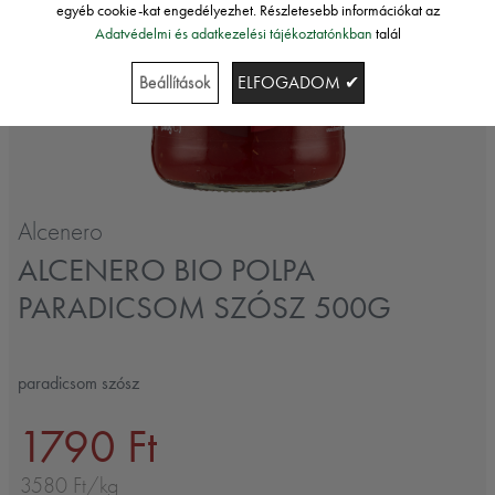
egyéb cookie-kat engedélyezhet. Részletesebb információkat az
Adatvédelmi és adatkezelési tájékoztatónkban
talál
Beállítások
ELFOGADOM ✔
Alcenero
ALCENERO BIO POLPA
PARADICSOM SZÓSZ 500G
paradicsom szósz
1790 Ft
3580 Ft/kg