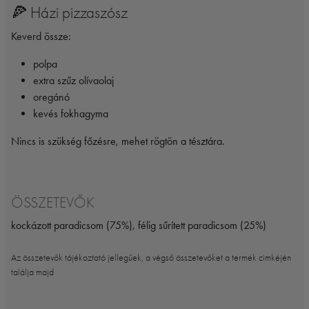
🍕 Házi pizzaszósz
Keverd össze:
polpa
extra szűz olívaolaj
oregánó
kevés fokhagyma
Nincs is szükség főzésre, mehet rögtön a tésztára.
ÖSSZETEVŐK
kockázott paradicsom (75%), félig sűrített paradicsom (25%)
Az összetevők tájékoztató jellegűek, a végső összetevőket a termék cimkéjén
találja majd