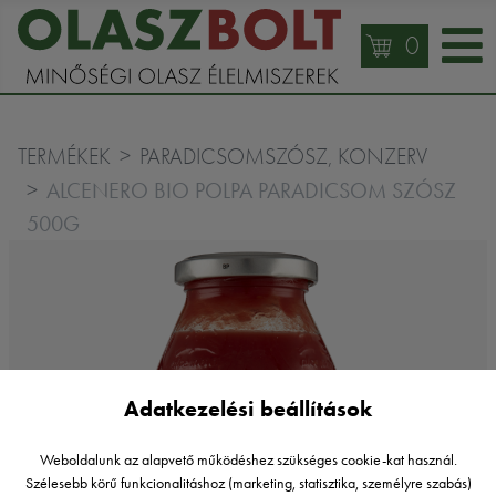
0
TERMÉKEK
PARADICSOMSZÓSZ, KONZERV
ALCENERO BIO POLPA PARADICSOM SZÓSZ
500G
Adatkezelési beállítások
Weboldalunk az alapvető működéshez szükséges cookie-kat használ.
Szélesebb körű funkcionalitáshoz (marketing, statisztika, személyre szabás)