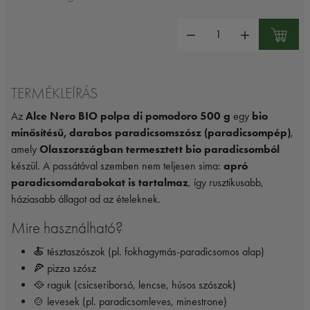
Mennyiség:
TERMÉKLEÍRÁS
Az
Alce Nero BIO polpa di pomodoro 500 g
egy
bio
minősítésű, darabos paradicsomszósz (paradicsompép)
,
amely
Olaszországban termesztett bio paradicsomból
készül. A passátával szemben nem teljesen sima:
apró
paradicsomdarabokat is tartalmaz
, így rusztikusabb,
háziasabb állagot ad az ételeknek.
Mire használható?
🍝 tésztaszószok (pl. fokhagymás-paradicsomos alap)
🍕 pizza szósz
🥘 raguk (csicseriborsó, lencse, húsos szószok)
🍲 levesek (pl. paradicsomleves, minestrone)