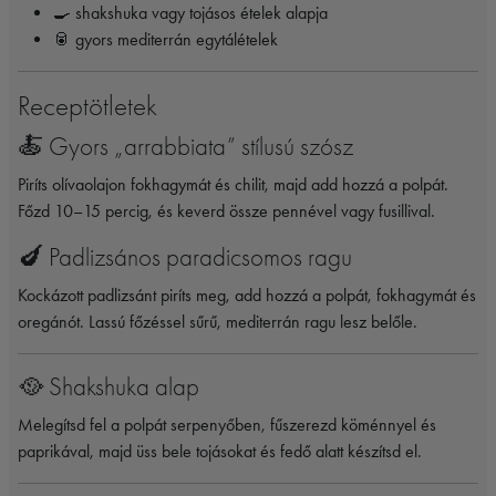
🍳 shakshuka vagy tojásos ételek alapja
🥫 gyors mediterrán egytálételek
Receptötletek
🍝 Gyors „arrabbiata” stílusú szósz
Piríts olívaolajon fokhagymát és chilit, majd add hozzá a polpát.
Főzd 10–15 percig, és keverd össze pennével vagy fusillival.
🍆 Padlizsános paradicsomos ragu
Kockázott padlizsánt piríts meg, add hozzá a polpát, fokhagymát és
oregánót. Lassú főzéssel sűrű, mediterrán ragu lesz belőle.
🥘 Shakshuka alap
Melegítsd fel a polpát serpenyőben, fűszerezd köménnyel és
paprikával, majd üss bele tojásokat és fedő alatt készítsd el.