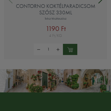
CONTORNO KOKTÉLPARADICSOM
SZÓSZ 330ML
kész tésztaszósz
1190 Ft
4 Ft/KG
Mennyiség: