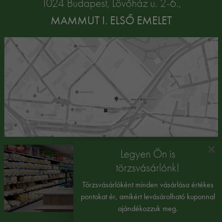
1024 Budapest, Lövőház u. 2-6.,
MAMMUT I. ELSŐ EMELET
×
Legyen Ön is
törzsvásárlónk!
Törzsvásárlóként minden vásárlása értékes
pontokat ér, amikért levásárolható kuponnal
ajándékozzuk meg.