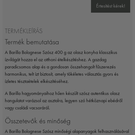
Értesítést kérek!
TERMÉKLEÍRÁS
Termék bemutatása
A Barilla Bolognese Szósz 400 g az olasz konyha klasszikus
ízvilágát hozza el az otthoni ételkészítéshez. A gazdag
paradicsomos alap és a gondosan összehangolt fűszerezés
harmonikus, telt ízt biztosít, amely tökéletes választás gyors és
ízletes tésztaételek elkészítéséhez.
A Barilla hagyományaihoz hűen készült szósz autentikus olasz
hangulatot varázsol az asztalra, legyen szó hétköznapi ebédről
vagy családi vacsoráról.
Összetevők és minőség
A Barilla Bolognese Szósz minőségi alapanyagok felhasználásával