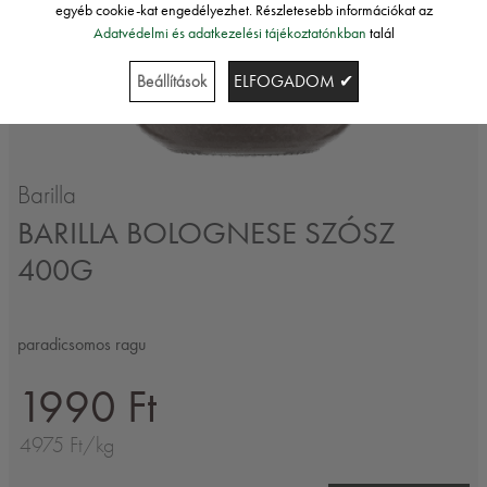
egyéb cookie-kat engedélyezhet. Részletesebb információkat az
Adatvédelmi és adatkezelési tájékoztatónkban
talál
Beállítások
ELFOGADOM ✔
Barilla
BARILLA BOLOGNESE SZÓSZ
400G
paradicsomos ragu
1990 Ft
4975 Ft/kg