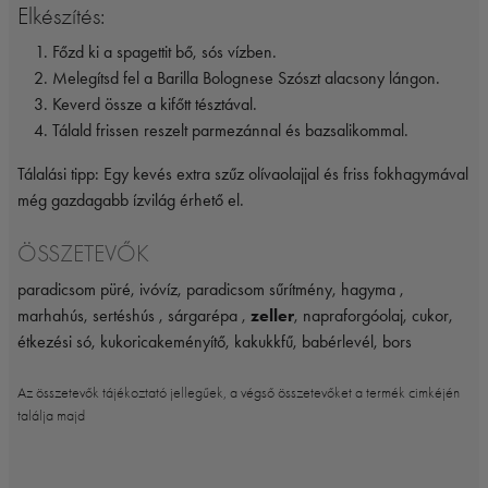
Elkészítés:
Főzd ki a spagettit bő, sós vízben.
Melegítsd fel a Barilla Bolognese Szószt alacsony lángon.
Keverd össze a kifőtt tésztával.
Tálald frissen reszelt parmezánnal és bazsalikommal.
Tálalási tipp: Egy kevés extra szűz olívaolajjal és friss fokhagymával
még gazdagabb ízvilág érhető el.
ÖSSZETEVŐK
paradicsom püré, ivóvíz, paradicsom sűrítmény, hagyma ,
marhahús, sertéshús , sárgarépa ,
zeller
, napraforgóolaj, cukor,
étkezési só, kukoricakeményítő, kakukkfű, babérlevél, bors
Az összetevők tájékoztató jellegűek, a végső összetevőket a termék cimkéjén
találja majd