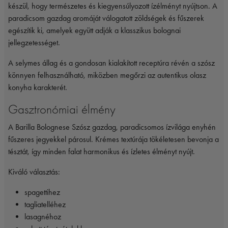
készül, hogy természetes és kiegyensúlyozott ízélményt nyújtson. A
paradicsom gazdag aromáját válogatott zöldségek és fűszerek
egészítik ki, amelyek együtt adják a klasszikus bolognai
jellegzetességet.
A selymes állag és a gondosan kialakított receptúra révén a szósz
könnyen felhasználható, miközben megőrzi az autentikus olasz
konyha karakterét.
Gasztronómiai élmény
A Barilla Bolognese Szósz gazdag, paradicsomos ízvilága enyhén
fűszeres jegyekkel párosul. Krémes textúrája tökéletesen bevonja a
tésztát, így minden falat harmonikus és ízletes élményt nyújt.
Kiváló választás:
spagettihez
tagliatelléhez
lasagnéhoz