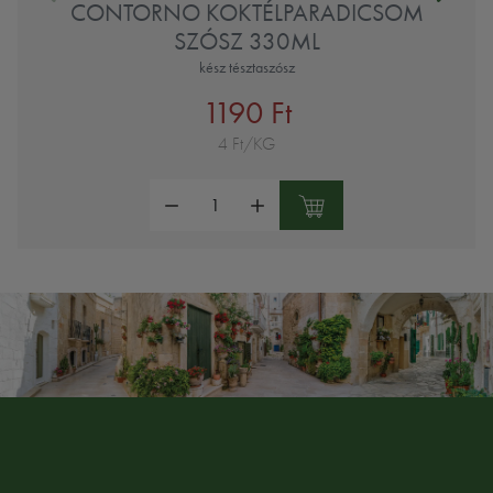
CONTORNO KOKTÉLPARADICSOM
SZÓSZ 330ML
kész tésztaszósz
1190 Ft
4 Ft/KG
Mennyiség: