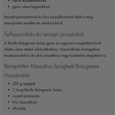
rakott tésztaételekhez
gyors olasz fogásokhoz
Reszelt parmezánnal és friss bazsalikommal tálalva még
intenzívebb mediterrán élményt kínál.
Felhasználás és recept javaslatok
A Barilla Bolognese Szósz gyors és egyszerű megoldást kínál
ízletes olasz ételek elkészítéséhez. Használható önmagában
tésztaszószként, de akár pizzákhoz vagy húsételek alapjaként is.
Receptötlet: Klasszikus Spaghetti Bolognese
Hozzávalók:
250 g spagetti
1 üveg Barilla Bolognese Szósz
reszelt parmezán
friss bazsalikom
olívaolaj