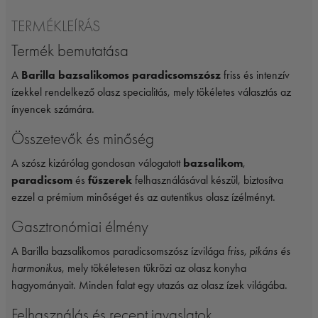
TERMÉKLEÍRÁS
Termék bemutatása
A
Barilla bazsalikomos paradicsomszósz
friss és intenzív
ízekkel rendelkező olasz specialitás, mely tökéletes választás az
ínyencek számára.
Összetevők és minőség
A szósz kizárólag gondosan válogatott
bazsalikom
,
paradicsom
és
fűszerek
felhasználásával készül, biztosítva
ezzel a prémium minőséget és az autentikus olasz ízélményt.
Gasztronómiai élmény
A Barilla bazsalikomos paradicsomszósz ízvilága
friss, pikáns és
harmonikus
, mely tökéletesen tükrözi az olasz konyha
hagyományait. Minden falat egy utazás az olasz ízek világába.
Felhasználás és recept javaslatok