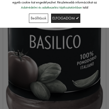
egyéb cookie-kat engedélyezhet. Részletesebb információkat az
Adatvédelmi és adatkezelési tájékoztatónkban
talál
Beállítások
ELFOGADOM ✔