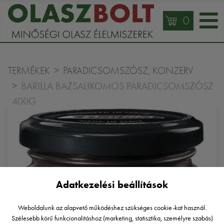
0
TERMÉKEK
PARADICSOMSZÓSZ, KONZERV
BARILLA BAZSALIKOMOS PARADICSOMSZÓSZ
400G
Adatkezelési beállítások
Weboldalunk az alapvető működéshez szükséges cookie-kat használ.
Szélesebb körű funkcionalitáshoz (marketing, statisztika, személyre szabás)