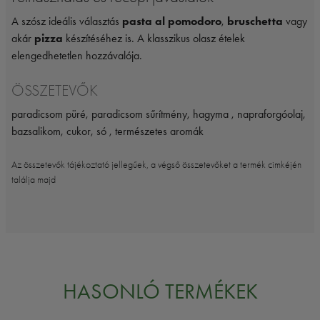
A szósz ideális választás
pasta al pomodoro
,
bruschetta
vagy
akár
pizza
készítéséhez is. A klasszikus olasz ételek
elengedhetetlen hozzávalója.
ÖSSZETEVŐK
paradicsom püré, paradicsom sűrítmény, hagyma , napraforgóolaj,
bazsalikom, cukor, só , természetes aromák
Az összetevők tájékoztató jellegűek, a végső összetevőket a termék cimkéjén
találja majd
HASONLÓ TERMÉKEK