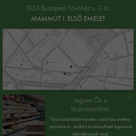
1024 Budapest, Lövőház u. 2-6.,
MAMMUT I. ELSŐ EMELET
×
Legyen Ön is
törzsvásárlónk!
Törzsvásárlóként minden vásárlása értékes
pontokat ér, amikért levásárolható kuponnal
ajándékozzuk meg.