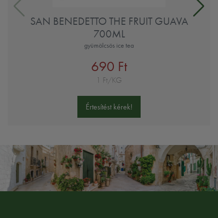
SAN BENEDETTO THE FRUIT GUAVA
700ML
gyümölcsös ice tea
690 Ft
1 Ft/KG
Értesítést kérek!