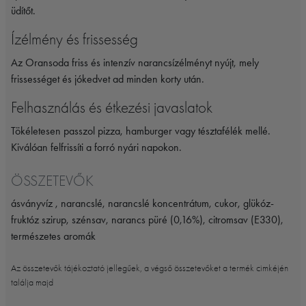
üdítőt.
Ízélmény és frissesség
Az Oransoda friss és intenzív narancsízélményt nyújt, mely
frissességet és jókedvet ad minden korty után.
Felhasználás és étkezési javaslatok
Tökéletesen passzol pizza, hamburger vagy tésztafélék mellé.
Kiválóan felfrissíti a forró nyári napokon.
ÖSSZETEVŐK
ásványvíz , narancslé, narancslé koncentrátum, cukor, glükóz-
fruktóz szirup, szénsav, narancs püré (0,16%), citromsav (E330),
természetes aromák
Az összetevők tájékoztató jellegűek, a végső összetevőket a termék cimkéjén
találja majd