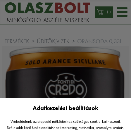
0
ORANSODA 0,33L
TERMÉKEK
ÜDÍTŐK,VIZEK
Adatkezelési beállítások
Weboldalunk az alapvető működéshez szükséges cookie-kat használ.
Szélesebb körű funkcionalitáshoz (marketing, statisztika, személyre szabás)