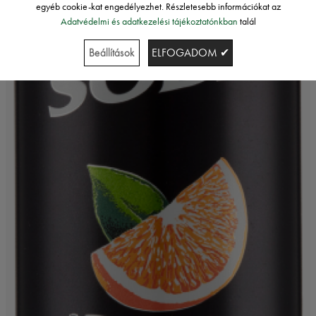
egyéb cookie-kat engedélyezhet. Részletesebb információkat az
Adatvédelmi és adatkezelési tájékoztatónkban
talál
Beállítások
ELFOGADOM ✔