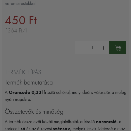
narancsrostokkal
450 Ft
1364 Ft/l
Mennyiség:
TERMÉKLEÍRÁS
Termék bemutatása
A
Oransoda 0,33l
frissítő üdítőital, mely ideális választás a meleg
nyári napokra.
Összetevők és minőség
A termék összetevői között megtalálhatók a frissítő
narancslé
, a
spriccelt
só
és az étkezési
szénsav
, melyek teszik ízletessé ezt az