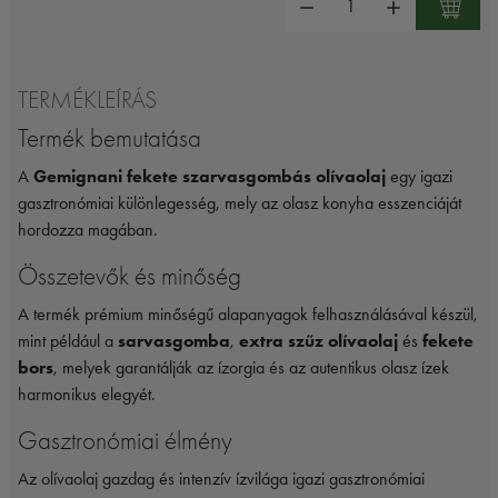
TERMÉKLEÍRÁS
Termék bemutatása
A
Gemignani fekete szarvasgombás olívaolaj
egy igazi
gasztronómiai különlegesség, mely az olasz konyha esszenciáját
hordozza magában.
Összetevők és minőség
A termék prémium minőségű alapanyagok felhasználásával készül,
mint például a
sarvasgomba
,
extra szűz olívaolaj
és
fekete
bors
, melyek garantálják az ízorgia és az autentikus olasz ízek
harmonikus elegyét.
Gasztronómiai élmény
Az olívaolaj gazdag és intenzív ízvilága igazi gasztronómiai