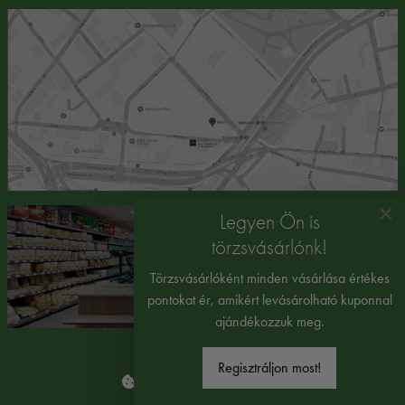
×
Legyen Ön is
törzsvásárlónk!
Törzsvásárlóként minden vásárlása értékes
pontokat ér, amikért levásárolható kuponnal
ajándékozzuk meg.
Regisztráljon most!
Süti beállítások módosítása