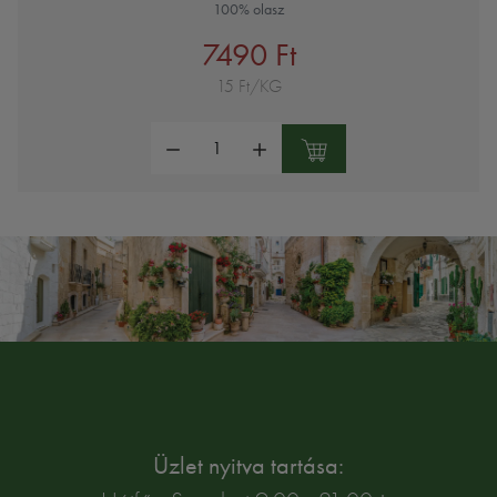
100% olasz
7490 Ft
15 Ft/KG
Mennyiség:
Üzlet nyitva tartása: