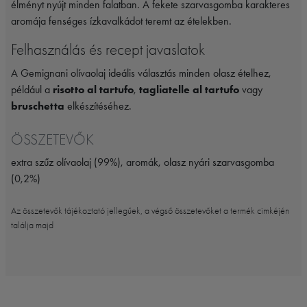
élményt nyújt minden falatban. A fekete szarvasgomba karakteres
aromája fenséges ízkavalkádot teremt az ételekben.
Felhasználás és recept javaslatok
A Gemignani olívaolaj ideális választás minden olasz ételhez,
például a
risotto al tartufo
,
tagliatelle al tartufo
vagy
bruschetta
elkészítéséhez.
ÖSSZETEVŐK
extra szűz olívaolaj (99%), aromák, olasz nyári szarvasgomba
(0,2%)
Az összetevők tájékoztató jellegűek, a végső összetevőket a termék cimkéjén
találja majd