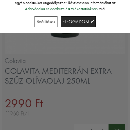
egyéb cookie-kat engedélyezhet. Részletesebb információkat az
Adatvédelmi és adatkezelési tájékoztatónkban
talál
Beállítások
ELFOGADOM ✔
Colavita
COLAVITA MEDITERRÁN EXTRA
SZŰZ OLÍVAOLAJ 250ML
2990 Ft
11960 Ft/l
Mennyiség: