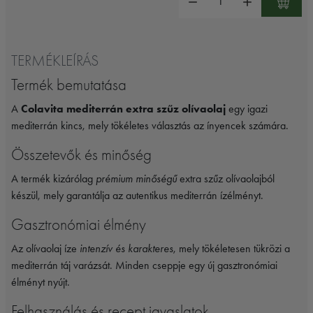
TERMÉKLEÍRÁS
Termék bemutatása
A
Colavita mediterrán extra szűz olívaolaj
egy igazi
mediterrán kincs, mely tökéletes választás az ínyencek számára.
Összetevők és minőség
A termék kizárólag
prémium minőségű
extra szűz olívaolajból
készül, mely garantálja az autentikus mediterrán ízélményt.
Gasztronómiai élmény
Az olívaolaj íze
intenzív és karakteres
, mely tökéletesen tükrözi a
mediterrán táj varázsát. Minden cseppje egy új gasztronómiai
élményt nyújt.
Felhasználás és recept javaslatok