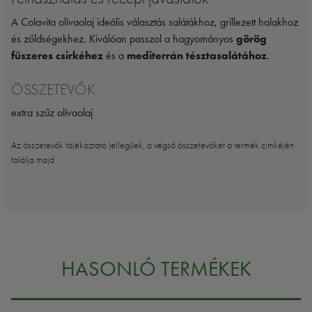
A Colavita olívaolaj ideális választás salátákhoz, grillezett halakhoz
és zöldségekhez. Kiválóan passzol a hagyományos
görög
fűszeres csirkéhez
és a
mediterrán tésztasalátához
.
ÖSSZETEVŐK
extra szűz olívaolaj
Az összetevők tájékoztató jellegűek, a végső összetevőket a termék cimkéjén
találja majd
HASONLÓ TERMÉKEK