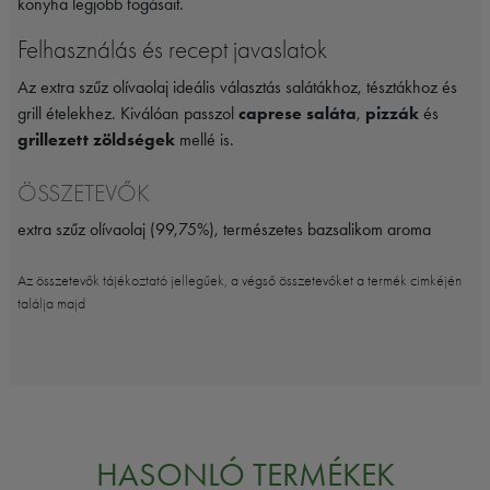
konyha legjobb fogásait.
Felhasználás és recept javaslatok
Az extra szűz olívaolaj ideális választás salátákhoz, tésztákhoz és
grill ételekhez. Kiválóan passzol
caprese saláta
,
pizzák
és
grillezett zöldségek
mellé is.
ÖSSZETEVŐK
extra szűz olívaolaj (99,75%), természetes bazsalikom aroma
Az összetevők tájékoztató jellegűek, a végső összetevőket a termék cimkéjén
találja majd
HASONLÓ TERMÉKEK