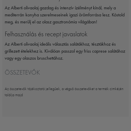
Az Alberti olivaolaj gazdag és intenzív ízélményt kínál, mely a
mediterrán konyha szerelmeseinek igazi örömforrása lesz. Kóstold
meg, és merülj el az olasz gasztronómia világában!
Felhasználás és recept javaslatok
Az Alberti olivaolaj ideális választás salátákhoz, tésztákhoz és
grillezett ételekhez is. Kiválóan passzol egy friss caprese salátához
vagy egy olaszos bruschettához.
ÖSSZETEVŐK
Az összetevők tájékoztató jellegűek, a végső összetevőket a termék cimkéjén
találja majd