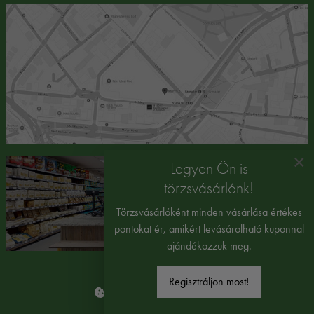
×
Legyen Ön is
törzsvásárlónk!
Törzsvásárlóként minden vásárlása értékes
pontokat ér, amikért levásárolható kuponnal
ajándékozzuk meg.
Regisztráljon most!
Süti beállítások módosítása