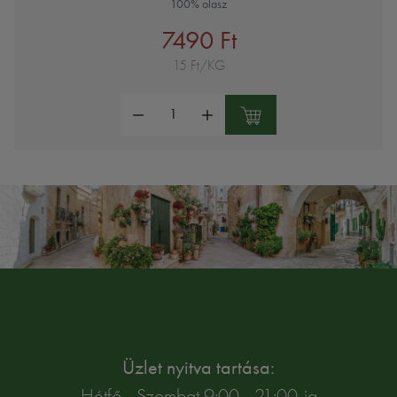
100% olasz
7490 Ft
15 Ft/KG
Mennyiség:
Üzlet nyitva tartása:
Hétfő - Szombat 9:00 - 21:00-ig