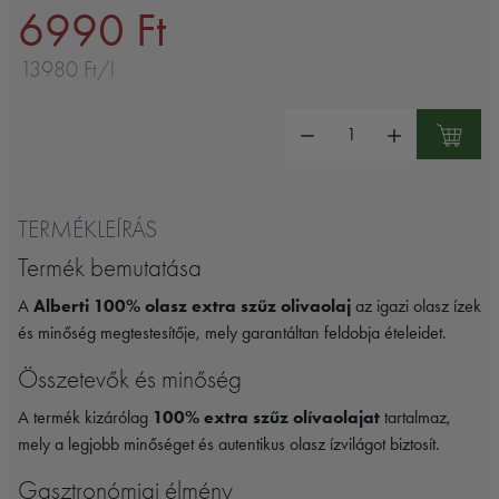
6990 Ft
13980 Ft/l
Mennyiség:
TERMÉKLEÍRÁS
Termék bemutatása
A
Alberti 100% olasz extra szűz olivaolaj
az igazi olasz ízek
és minőség megtestesítője, mely garantáltan feldobja ételeidet.
Összetevők és minőség
A termék kizárólag
100% extra szűz olívaolajat
tartalmaz,
mely a legjobb minőséget és autentikus olasz ízvilágot biztosít.
Gasztronómiai élmény