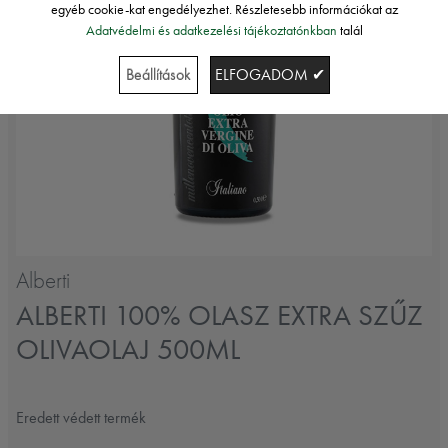
egyéb cookie-kat engedélyezhet. Részletesebb információkat az
Adatvédelmi és adatkezelési tájékoztatónkban
talál
Beállítások
ELFOGADOM ✔
Alberti
ALBERTI 100% OLASZ EXTRA SZŰZ
OLIVAOLAJ 500ML
Eredett védett termék