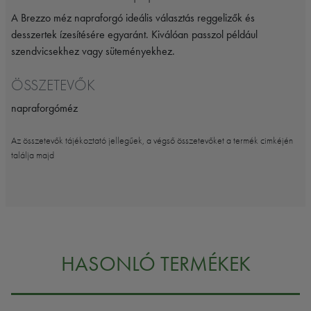
A Brezzo méz napraforgó ideális választás reggelizők és
desszertek ízesítésére egyaránt. Kiválóan passzol például
szendvicsekhez vagy süteményekhez.
ÖSSZETEVŐK
napraforgóméz
Az összetevők tájékoztató jellegűek, a végső összetevőket a termék cimkéjén
találja majd
HASONLÓ TERMÉKEK