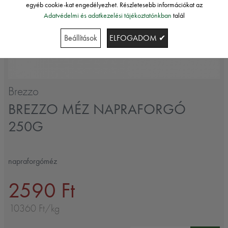
egyéb cookie-kat engedélyezhet. Részletesebb információkat az
Adatvédelmi és adatkezelési tájékoztatónkban
talál
Beállítások
ELFOGADOM ✔
Brezzo
BREZZO MÉZ NAPRAFORGÓ
250G
napraforgóméz
2590 Ft
10360 Ft/kg