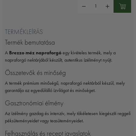
Mennyiség:
TERMÉKLEÍRÁS
Termék bemutatása
A
Brezzo méz napraforgó
egy kivételes termék, mely a
napraforgó nektárjából készült, autentikus ízélményt nyújt.
Összetevők és minőség
A termék prémium minőségű, napraforgó nektárból készül, mely
garantálja az egyedülálló ízvilágot és minőséget.
Gasztronómiai élmény
Az ízélmény gazdag és intenzív, mely tökéletesen kiegészíti reggeli
péksüteményeidet vagy teasüteményeidet.
Felhasználás és recept javaslatok