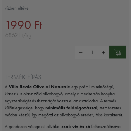
vízben eltéve
1990 Ft
6862 Ft/kg
Mennyiség:
TERMÉKLEÍRÁS
A
Villa Reale Olive al Naturale
egy prémium minőségű,
klasszikus olasz zöld olívabogyó, amely a mediterrán konyha
egyszerűségét és tisztaságát hozza el az asztalodra. A termék
különlegessége, hogy
minimális feldolgozással
, természetes
módon készül, így megőrzi az olívabogyó eredeti, friss karakterét.
A gondosan válogatott olívákat
csak víz és só
felhasználásával