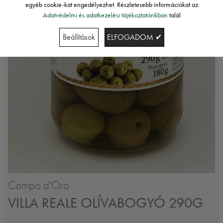
egyéb cookie-kat engedélyezhet. Részletesebb információkat az
Adatvédelmi és adatkezelési tájékoztatónkban
talál
Beállítások
ELFOGADOM ✔
Campo d'Oro
VILLA REALE OLÍVABOGYÓ 290G