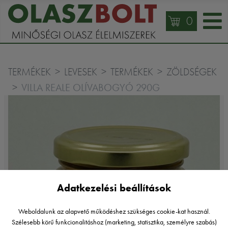
0
TERMÉKEK
LEVESEK
TERMÉKEK
ZÖLDSÉGEK
VILLA REALE OLÍVABOGYÓ 290G
Adatkezelési beállítások
Weboldalunk az alapvető működéshez szükséges cookie-kat használ.
Szélesebb körű funkcionalitáshoz (marketing, statisztika, személyre szabás)