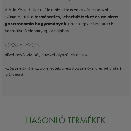
A Villa Reale Olive al Naturale ideális választás mindazok
számára, akik a
természetes, letisztult ízeket és az olasz
gasztronómia hagyományait
keresik egy mindennap is
használható alapanyag formájában.
ÖSSZETEVŐK
olívabogyó, víz, só , savszabályozó: citromsav
Az összetevők tájékoztató jellegűek, a végső összetevőket a termék cimkéjén
találja majd
HASONLÓ TERMÉKEK