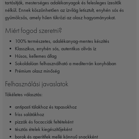
tartósítják, mesterséges adalékanyagok és felesleges ízesítők
nélkül. Ennek köszönhetően az ízvilág letisztult, enyhén sós és
gyümölcsös, amely hűen tükrözi az olasz hagyományokat.
Miért fogod szeretni?
100% természetes, adalékanyag-mentes készítés
Klasszikus, enyhén sós, autentikus olívás íz
Húsos, kellemes állag
Sokoldalúan felhasználható a mediterrán konyhában
Prémium olasz minőség
Felhasználási javaslatok
Tökéletes választás:
antipasti tálakhoz és tapasokhoz
friss salátákhoz
pizzák és focacciák feltéteként
tésztás ételek kiegészítőjeként
borok és aperitifek mellé könnyű snackként