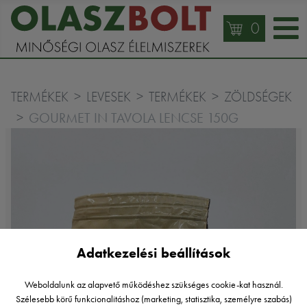
0
TERMÉKEK
LEVESEK
TERMÉKEK
ZÖLDSÉGEK
GOURMET IN TAVOLA LENCSE 150G
Adatkezelési beállítások
Weboldalunk az alapvető működéshez szükséges cookie-kat használ.
Szélesebb körű funkcionalitáshoz (marketing, statisztika, személyre szabás)