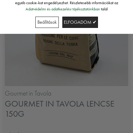
egyéb cookie-kat engedélyezhet. Részletesebb információkat az
Adatvédelmi és adatkezelési tájékoztatónkban
talál
Beállítások
ELFOGADOM ✔
Gourmet in Tavola
GOURMET IN TAVOLA LENCSE
150G