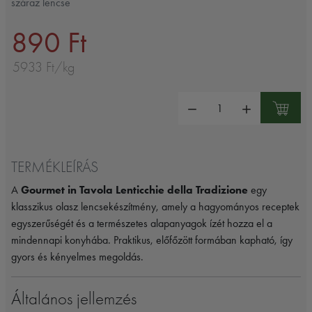
száraz lencse
890 Ft
5933 Ft/kg
Mennyiség:
TERMÉKLEÍRÁS
A
Gourmet in Tavola Lenticchie della Tradizione
egy
klasszikus olasz lencsekészítmény, amely a hagyományos receptek
egyszerűségét és a természetes alapanyagok ízét hozza el a
mindennapi konyhába. Praktikus, előfőzött formában kapható, így
gyors és kényelmes megoldás.
Általános jellemzés