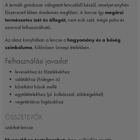
A termék gondosan válogatott lencséből készül, amelyet enyhén
fűszerezett lében éredemes megfőzni. A lencse így
megőrzi
természetes ízét és állagát,
nem esik szét, mégis puha és
azonnal felhasználható.
Az olasz konyhában a lencse a
hagyomány és a bőség
szimbóluma
, különösen ünnepi ételekben.
Felhasználási javaslat
levesekhez és főzelékekhez
salátákhoz (hidegen is)
köretként húsok mellé
egytálételekhez (pl. kolbásszal, zöldségekkel)
vegetáriánus fogásokhoz
ÖSSZETEVŐK
szárított lencse
Nyomokban tartalmazhat:
árpa, csillagfürt, mustár,