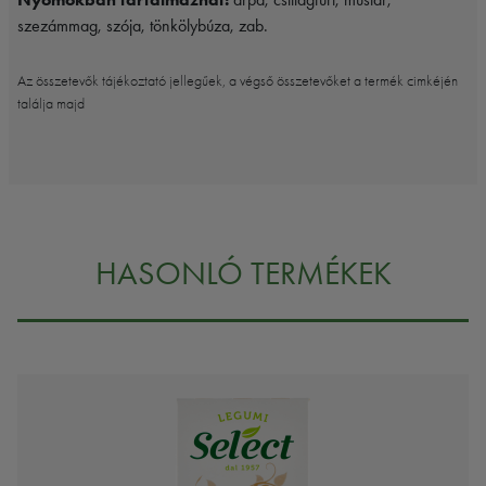
szezámmag, szója, tönkölybúza, zab.
Az összetevők tájékoztató jellegűek, a végső összetevőket a termék cimkéjén
találja majd
HASONLÓ TERMÉKEK