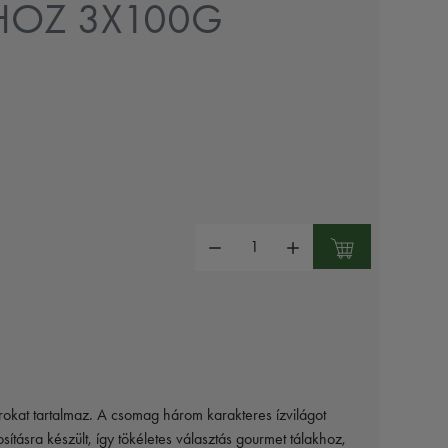
KHOZ 3X100G
Mennyiség:
árokat tartalmaz. A csomag három karakteres ízvilágot
ításra készült, így tökéletes választás gourmet tálakhoz,