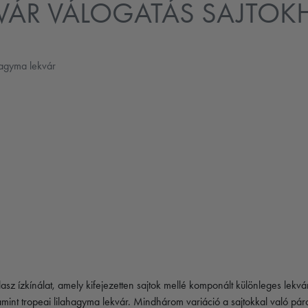
KVÁR VÁLOGATÁS SAJTO
hagyma lekvár
sz ízkínálat, amely kifejezetten sajtok mellé komponált különleges lekv
mint tropeai lilahagyma lekvár. Mindhárom variáció a sajtokkal való páros