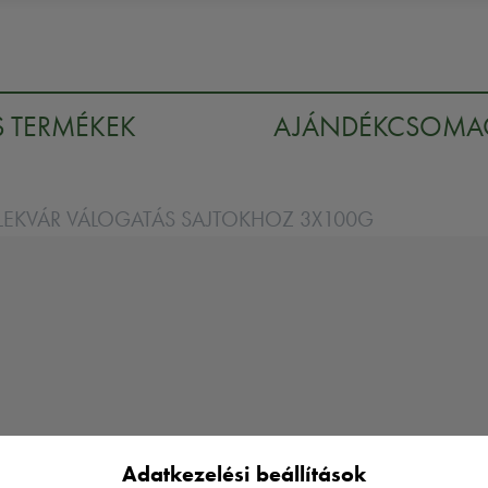
S TERMÉKEK
AJÁNDÉKCSOM
LEKVÁR VÁLOGATÁS SAJTOKHOZ 3X100G
Adatkezelési beállítások