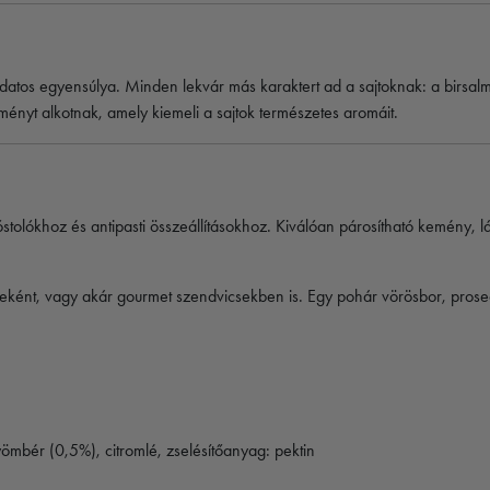
atos egyensúlya. Minden lekvár más karaktert ad a sajtoknak: a birsalma f
lményt alkotnak, amely kiemeli a sajtok természetes aromáit.
stolókhoz és antipasti összeállításokhoz. Kiválóan párosítható kemény, lá
őjeként, vagy akár gourmet szendvicsekben is. Egy pohár vörösbor, prose
yömbér (0,5%), citromlé, zselésítőanyag: pektin