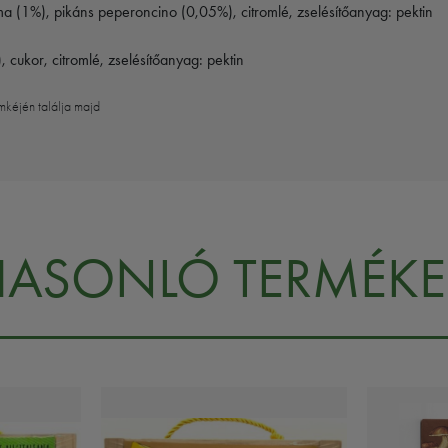
a (1%), pikáns peperoncino (0,05%), citromlé, zselésítőanyag: pektin
 cukor, citromlé, zselésítőanyag: pektin
mkéjén találja majd
HASONLÓ TERMÉKE