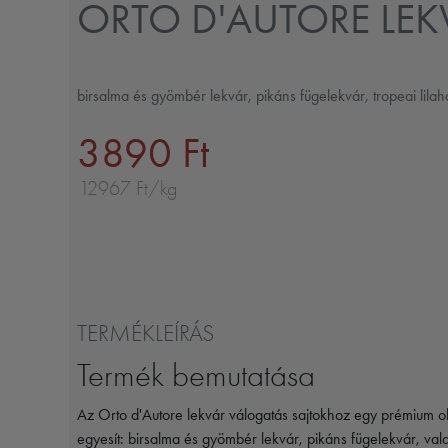
ORTO D'AUTORE LE
birsalma és gyömbér lekvár, pikáns fügelekvár, tropeai lila
3890 Ft
12967 Ft/kg
TERMÉKLEÍRÁS
Termék bemutatása
Az Orto d'Autore lekvár válogatás sajtokhoz egy prémium ola
egyesít: birsalma és gyömbér lekvár, pikáns fügelekvár, vala