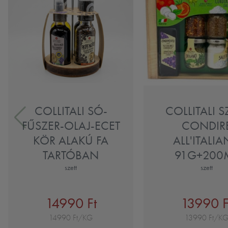
COLLITALI SÓ-
COLLITALI S
FŰSZER-OLAJ-ECET
CONDIR
KÖR ALAKÚ FA
ALL'ITALI
TARTÓBAN
91G+200
szett
szett
14990 Ft
13990 F
14990 Ft/KG
13990 Ft/K