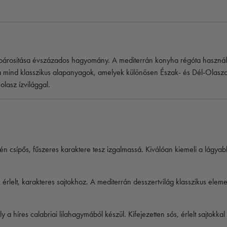
k párosítása évszázados hagyomány. A mediterrán konyha régóta használ
ma mind klasszikus alapanyagok, amelyek különösen Észak- és Dél-Olaszor
olasz ízvilággal.
 csípős, fűszeres karaktere tesz izgalmassá. Kiválóan kiemeli a lágyabb 
 érlelt, karakteres sajtokhoz. A mediterrán desszertvilág klasszikus eleme
 a híres calabriai lilahagymából készül. Kifejezetten sós, érlelt sajtokka