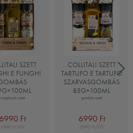
LITALI SZETT
COLLITALI SZETT
HI E FUNGHI
TARTUFO E TARTUFO
GOMBÁS
SZARVASGOMBÁS
9G+100ML
85G+100ML
vargányás szett
gombás szett
6990 Ft
6990 Ft
6990 Ft/KG
6990 Ft/KG