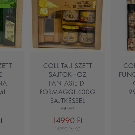
ZETT
COLLITALI SZETT
COL
E
SAJTOKHOZ
FUNG
ANA
FANTASIE DI
ML
FORMAGGI 400G
9
SAJTKÉSSEL
sajt szett
t
14990 Ft
G
14990 Ft/KG