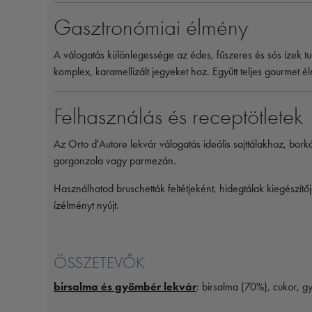
Gasztronómiai élmény
A válogatás különlegessége az édes, fűszeres és sós ízek tud
komplex, karamellizált jegyeket hoz. Együtt teljes gourmet é
Felhasználás és receptötletek
Az Orto d'Autore lekvár válogatás ideális sajttálakhoz, borkó
gorgonzola vagy parmezán.
Használhatod bruschetták feltétjeként, hidegtálak kiegészít
ízélményt nyújt.
ÖSSZETEVŐK
birsalma és gyömbér lekvár
: birsalma (70%), cukor, g