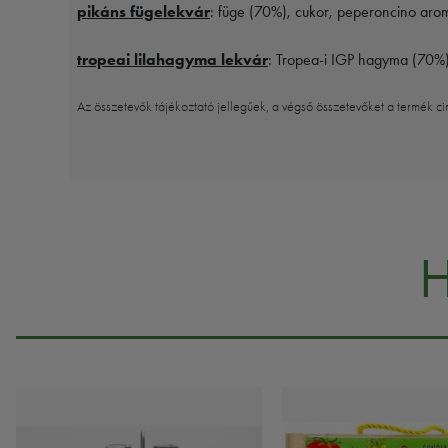
pikáns fügelekvár
: füge (70%), cukor, peperoncino arom
tropeai lilahagyma lekvár
: Tropea-i IGP hagyma (70%),
Az összetevők tájékoztató jellegűek, a végső összetevőket a termék ci