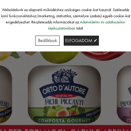
Weboldalunk az alapvető működéshez szükséges cookie-kat használ. Szélesebb
körű funkcionalitáshoz (marketing, statisztika, személyre szabás) egyéb cookie-kat
engedélyezhet. Részletesebb információkat az
Adatvédelmi és adatkezelési
tájékoztatónkban
talál
Beállítások
ELFOGADOM ✔