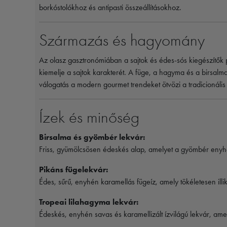
borkóstolókhoz és antipasti összeállításokhoz.
Származás és hagyomány
Az olasz gasztronómiában a sajtok és édes-sós kiegészítő
kiemelje a sajtok karakterét. A füge, a hagyma és a birsal
válogatás a modern gourmet trendeket ötvözi a tradicionális 
Ízek és minőség
Birsalma és gyömbér lekvár:
Friss, gyümölcsösen édeskés alap, amelyet a gyömbér enyhén
Pikáns fügelekvár:
Édes, sűrű, enyhén karamellás fügeíz, amely tökéletesen illik
Tropeai lilahagyma lekvár:
Édeskés, enyhén savas és karamellizált ízvilágú lekvár, amely