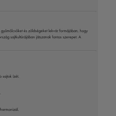
 gyümölcsöket és zöldségeket lekvár formájában, hogy
szág sajtkultúrájában játszanak fontos szerepet. A
sajtok ízét.
.
l harmonizál.