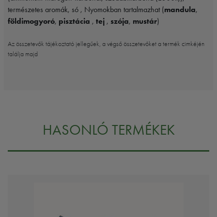
természetes aromák, só , Nyomokban tartalmazhat (
mandula
,
földimogyoró
,
pisztácia
,
tej
,
szója
,
mustár
)
Az összetevők tájékoztató jellegűek, a végső összetevőket a termék cimkéjén
találja majd
HASONLÓ TERMÉKEK