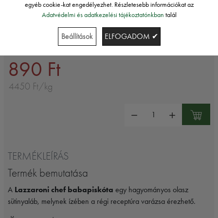
200G
egyéb cookie-kat engedélyezhet. Részletesebb információkat az
Adatvédelmi és adatkezelési tájékoztatónkban
talál
Beállítások
ELFOGADOM ✔
Tiramisu-hoz
890 Ft
4450 Ft/kg
Mennyiség:
TERMÉKLEÍRÁS
Termék bemutatása
A
Lazzaroni chef babapiskóta
egy hagyományos olasz
sütinyaláb, melynek ízében a régi receptúra varázsa érezhető.