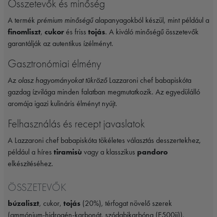
Összetevők és minőség
A termék
prémium minőségű
alapanyagokból készül, mint például a
finomliszt
,
cukor
és friss
tojás
. A kiváló minőségű összetevők
garantálják az autentikus ízélményt.
Gasztronómiai élmény
Az
olasz hagyományokat tükröző
Lazzaroni chef babapiskóta
gazdag ízvilága minden falatban megmutatkozik. Az egyedülálló
aromája igazi kulináris élményt nyújt.
Felhasználás és recept javaslatok
A Lazzaroni chef babapiskóta tökéletes választás desszertekhez,
például a híres
tiramisù
vagy a klasszikus
pandoro
elkészítéséhez.
ÖSSZETEVŐK
búzaliszt
, cukor,
tojás
(20%), térfogat növelő szerek
(ammónium-hidrogén-karbonát, szódabikarbóna (E500ii)),