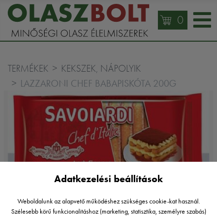
0
TERMÉKEK
KEKSZEK, NÁPOLYIK
LAZZARONI CHEF BABAPISKÓTA 200G
Adatkezelési beállítások
Lazzaroni
Weboldalunk az alapvető működéshez szükséges cookie-kat használ.
LAZZARONI CHEF BABAPISKÓTA
Szélesebb körű funkcionalitáshoz (marketing, statisztika, személyre szabás)