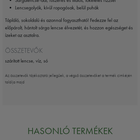
Sárgalencse-dál, fűszeres és illatos, tökéletes rizzsel
Lencsegolyók, kívül ropogósak, belül puhák
Tápláló, sokoldalú és azonnal fogyasztható! Fedezze fel az
előpárolt, hántolt sárga lencse élvezetét, és hozzon egészséget és
ízeket az asztalra.
ÖSSZETEVŐK
szárított lencse, víz, só
Az összetevők tájékoztató jellegűek, a végső összetevőket a termék cimkéjén
találja majd
HASONLÓ TERMÉKEK