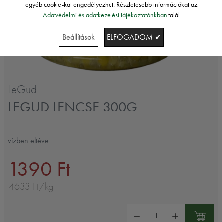
egyéb cookie-kat engedélyezhet. Részletesebb információkat az
Adatvédelmi és adatkezelési tájékoztatónkban
talál
Beállítások
ELFOGADOM ✔
LeGud
LEGUD LENCSE 300G
vízben eltéve
1390 Ft
4633 Ft/kg
Mennyiség: