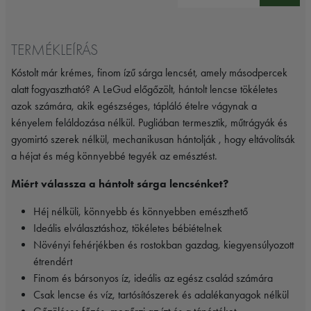
TERMÉKLEÍRÁS
Kóstolt már krémes, finom ízű sárga lencsét, amely másodpercek
alatt fogyasztható? A LeGud előgőzölt, hántolt lencse tökéletes
azok számára, akik egészséges, tápláló ételre vágynak a
kényelem feláldozása nélkül. Pugliában termesztik, műtrágyák és
gyomirtó szerek nélkül, mechanikusan hántolják , hogy eltávolítsák
a héjat és még könnyebbé tegyék az emésztést.
Miért válassza a hántolt sárga lencsénket?
Héj nélküli, könnyebb és könnyebben emészthető
Ideális elválasztáshoz, tökéletes bébiételnek
Növényi fehérjékben és rostokban gazdag, kiegyensúlyozott
étrendért
Finom és bársonyos íz, ideális az egész család számára
Csak lencse és víz, tartósítószerek és adalékanyagok nélkül