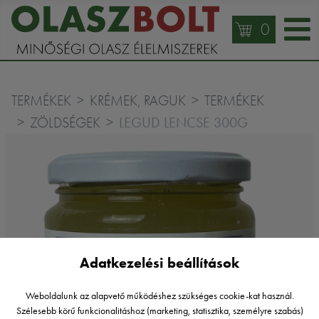
0
TERMÉKEK
KRÉMEK, RAGUK
TERMÉKEK
LEGUD LENCSE 300G
ZÖLDSÉGEK
Adatkezelési beállítások
Weboldalunk az alapvető működéshez szükséges cookie-kat használ.
Szélesebb körű funkcionalitáshoz (marketing, statisztika, személyre szabás)