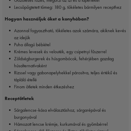
Gőzöléses főzés, megőrzi az ízt és a tápértéket
Lecsöpögtetett tömeg: 180 g, tökéletes bármilyen recepthez
Hogyan használjuk őket a konyhában?
Azonnal fogyasztható, tökéletes azok számára, akiknek kevés
az idejük
Puha állagú bébiétel
Krémes levesek és velouték, egy csipetnyi fűszerrel
Zöldségburgerek és húsgombócok, fehérjében gazdag
húsalternatívaként
Rizssel vagy gabonapelyhekkel párosítva, teljes értékű és
tápláló étellé
Finom ötletek minden étkezéshez
Receptötletek
Sárgalencse-kása elválasztáshoz, sárgarépával és
burgonyával
Hámozott lencse krémje, kurkumával és gyömbérrel