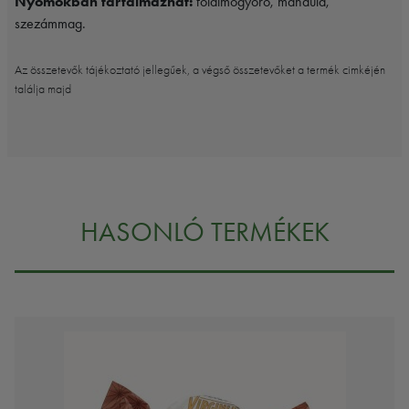
Nyomokban tartalmazhat:
földimogyoró, mandula,
szezámmag.
Az összetevők tájékoztató jellegűek, a végső összetevőket a termék cimkéjén
találja majd
HASONLÓ TERMÉKEK