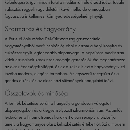
különlegessé, így minden falat a mediterrán életérzést idézi. Ideális
választás reggeli vagy délutáni kávé mellé, de önmagában
fogyasztva is kellemes, könnyed édességélményt nyújt.
Származás és hagyomány
A Perle di Sole márka Dél-Olaszország gasztronómiai
hagyományaiból merít inspirációt, ahol a citrom a helyi konyha és
cukrászat egyik legfontosabb alapanyaga. A napsütötte mediterrán
vidék citrusainak karakteres aromája generációk óta meghatározza
az olasz édességek világát, és ez a keksz is ezt a hagyományt viszi
tovább modern, elegáns formában. Az egyszerű receptúra és a
gondos elkészítés az olasz házi sütemények hangulatát idézi.
Összetevők és minőség
A termék készítése során a hangsúly a gondosan válogatott
alapanyagokon és a kiegyensúlyozott ízharmónián van. Az omlós
textúrát és a finom citromos karaktert olyan receptúra biztosítja,
amely a hagyományos olasz kekszkészítés értékeit ötvözi a modern