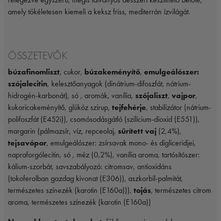
amely tökéletesen kiemeli a keksz friss, mediterrán ízvilágát.
ÖSSZETEVŐK
búzafinomliszt
, cukor,
búzakeményítő
,
emulgeálószer:
szójalecitin
, kelesztőanyagok (dinátrium-difoszfát, nátrium-
hidrogén-karbonát), só , aromák, vanília,
szójaliszt
,
vajpor
,
kukoricakeményítő, glükóz szirup,
tejfehérje
, stabilizátor (nátrium-
polifoszfát (E452i)), csomósodásgátló (szilícium-dioxid (E551)),
margarin (pálmazsír, víz, repceolaj,
sűrített vaj
(2,4%),
tejsavópor
, emulgeálószer: zsírsavak mono- és digliceridjei,
napraforgólecitin, só , méz (0,2%), vanília aroma, tartósítószer:
kálium-szorbát, savszabályozó: citromsav, antioxidáns
(tokoferolban gazdag kivonat (E306)), aszkorbil-palmitát,
természetes színezék (karotin (E160a))),
tojás
, természetes citrom
aroma, természetes színezék (karotin (E160a))