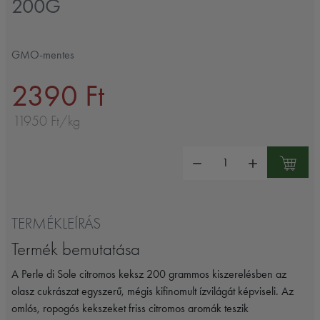
200G
GMO-mentes
2390 Ft
11950 Ft/kg
Mennyiség:
TERMÉKLEÍRÁS
Termék bemutatása
A Perle di Sole citromos keksz 200 grammos kiszerelésben az
olasz cukrászat egyszerű, mégis kifinomult ízvilágát képviseli. Az
omlós, ropogós kekszeket friss citromos aromák teszik