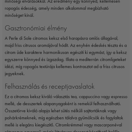
minőségi elvárásokkal. Az eredmény egy könnyed, kellemesen
ropogós édesség, amely minden alkalommal megbízható
minőséget kínál.
Gasztronómiai élmény
A Perle di Sole citromos keksz első harapásra omlós állagával,
majd friss citrusos aromájával hódít. Az enyhén édeskés tészta és a
citrom üde karaktere harmonikusan egészíti ki egymást, így a keksz
egyszerre könnyed és ízgazdag. Illata a mediterrán citromligeteket
idézi, míg ropogós textúrája kellemes kontrasztot ad a friss citrusos
jegyeknek.
Felhasználás és receptjavaslatok
Ez a citromos keksz kiváló választás tea, cappuccino vagy espresso
mellé, de desszertek alapanyagaként is remekül felhasználható.
Összetörve kiváló alapja lehet sütés nélküli sajttortáknak vagy
pohárkrémeknek, míg egészben tálalva gyümölcsök és fagylaltok
mellé is elegáns kiegészítő. Citromkrémmel vagy mascarponéval
rétegezve egyszerű, mégis látványos desszert készíthető belőle,