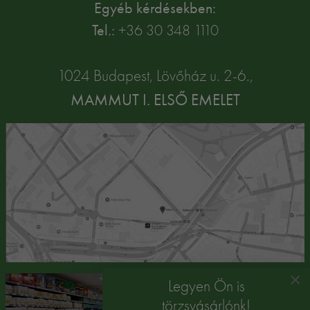
Egyéb kérdésekben:
Tel.:
+36 30 348 1110
1024 Budapest, Lövőház u. 2-6.,
MAMMUT I. ELSŐ EMELET
×
Legyen Ön is
törzsvásárlónk!