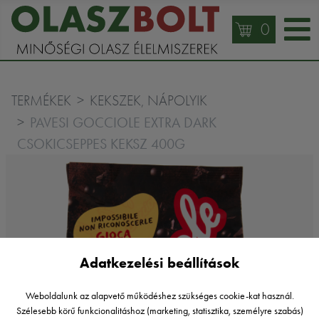
0
TERMÉKEK
KEKSZEK, NÁPOLYIK
PAVESI GOCCIOLE EXTRA DARK
CSOKICSEPPES KEKSZ 400G
Adatkezelési beállítások
Weboldalunk az alapvető működéshez szükséges cookie-kat használ.
Szélesebb körű funkcionalitáshoz (marketing, statisztika, személyre szabás)