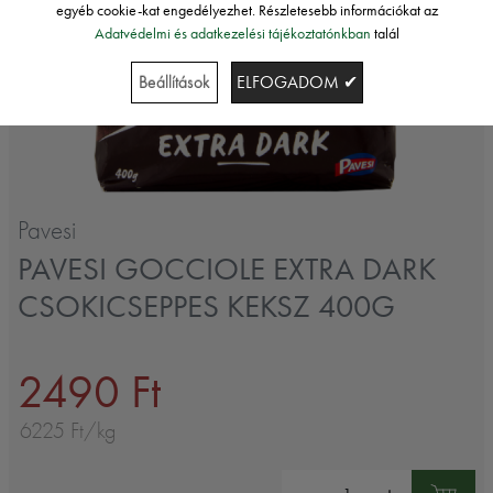
egyéb cookie-kat engedélyezhet. Részletesebb információkat az
Adatvédelmi és adatkezelési tájékoztatónkban
talál
Beállítások
ELFOGADOM ✔
Pavesi
PAVESI GOCCIOLE EXTRA DARK
CSOKICSEPPES KEKSZ 400G
2490 Ft
6225 Ft/kg
Mennyiség: