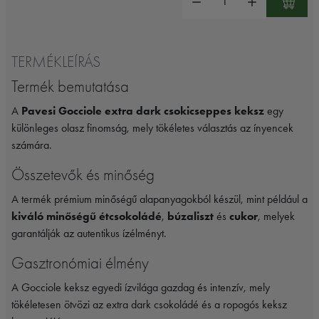
TERMÉKLEÍRÁS
Termék bemutatása
A
Pavesi Gocciole extra dark csokicseppes keksz
egy
különleges olasz finomság, mely tökéletes választás az ínyencek
számára.
Összetevők és minőség
A termék prémium minőségű alapanyagokból készül, mint például a
kiváló minőségű étcsokoládé
,
búzaliszt
és
cukor
, melyek
garantálják az autentikus ízélményt.
Gasztronómiai élmény
A Gocciole keksz egyedi ízvilága gazdag és intenzív, mely
tökéletesen ötvözi az extra dark csokoládé és a ropogós keksz