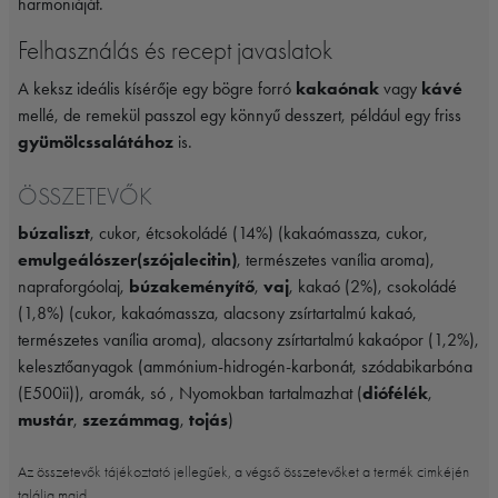
harmoniáját.
Felhasználás és recept javaslatok
A keksz ideális kísérője egy bögre forró
kakaónak
vagy
kávé
mellé, de remekül passzol egy könnyű desszert, például egy friss
gyümölcssalátához
is.
ÖSSZETEVŐK
búzaliszt
, cukor, étcsokoládé (14%) (kakaómassza, cukor,
emulgeálószer(szójalecitin)
, természetes vanília aroma),
napraforgóolaj,
búzakeményítő
,
vaj
, kakaó (2%), csokoládé
(1,8%) (cukor, kakaómassza, alacsony zsírtartalmú kakaó,
természetes vanília aroma), alacsony zsírtartalmú kakaópor (1,2%),
kelesztőanyagok (ammónium-hidrogén-karbonát, szódabikarbóna
(E500ii)), aromák, só , Nyomokban tartalmazhat (
diófélék
,
mustár
,
szezámmag
,
tojás
)
Az összetevők tájékoztató jellegűek, a végső összetevőket a termék cimkéjén
találja majd