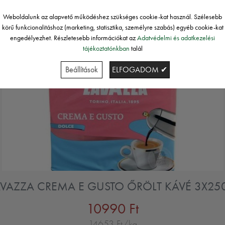
Weboldalunk az alapvető működéshez szükséges cookie-kat használ. Szélesebb
körű funkcionalitáshoz (marketing, statisztika, személyre szabás) egyéb cookie-kat
engedélyezhet. Részletesebb információkat az
Adatvédelmi és adatkezelési
tájékoztatónkban
talál
Beállítások
ELFOGADOM ✔
AVAZZA CREMA E GUSTO ŐRÖLT KÁVÉ 3X25
10990 Ft
14653 Ft/kg