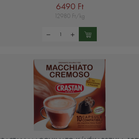
6490 Ft
12980 Ft/kg
Mennyiség: