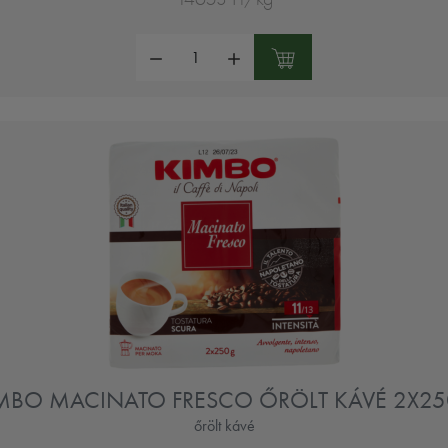
Mennyiség:
MBO MACINATO FRESCO ŐRÖLT KÁVÉ 2X2
őrölt kávé