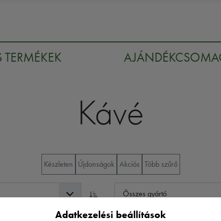
S TERMÉKEK
AJÁNDÉKCSOM
Kávé
Készleten
Újdonságok
Akciós
Több szűrő
Adatkezelési beállítások