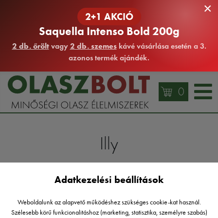
×
2+1 AKCIÓ
Saquella Intenso Bold 200g
2 db. őrölt
vagy
2 db. szemes
kávé vásárlása esetén a 3.
azonos termék ajándék.
0
Illy
Adatkezelési beállítások
Készleten
Akciós
Több szűrő
Weboldalunk az alapvető működéshez szükséges cookie-kat használ.
Szélesebb körű funkcionalitáshoz (marketing, statisztika, személyre szabás)