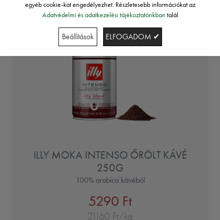
egyéb cookie-kat engedélyezhet. Részletesebb információkat az
Adatvédelmi és adatkezelési tájékoztatónkban
talál
Beállítások
ELFOGADOM ✔
ILLY MOKA INTENSO ŐRÖLT KÁVÉ
250G
100% arabica kávéból
5290 Ft
21160 Ft/kg