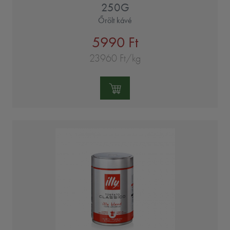
250G
Őrölt kávé
5990 Ft
23960 Ft/kg
Mennyiség: