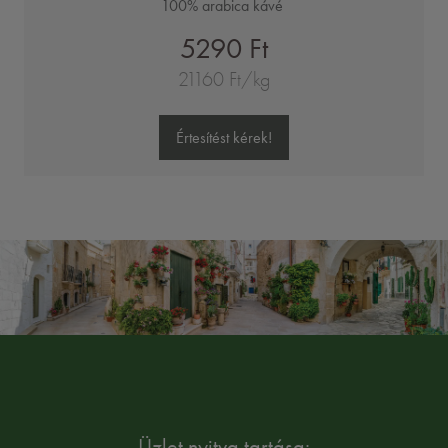
100% arabica kávé
5290 Ft
21160 Ft/kg
Értesítést kérek!
Üzlet nyitva tartása: