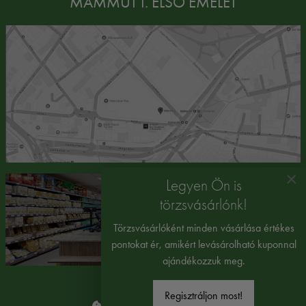
MAMMUT I. ELSŐ EMELET
×
Legyen Ön is
törzsvásárlónk!
Törzsvásárlóként minden vásárlása értékes
pontokat ér, amikért levásárolható kuponnal
ajándékozzuk meg.
Regisztráljon most!