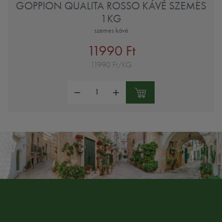
GOPPION QUALITA ROSSO KÁVÉ SZEMES
1KG
szemes kávé
11990 Ft
11990 Ft/KG
Mennyiség: