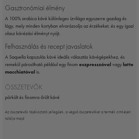
Gasztronómiai élmény
A 100% arabica kávé különleges ízvilága egyszerre gazdag és
lágy, mely minden kortyban elvarázsolja az érzékeket, és egy igazi
olasz kávézási élményt nyújt.
Felhasználás és recept javaslatok
A Saquella kapszulás kávé ideális választás kávégépekhez, és
remekül párosítható például egy finom
eszpresszóval
vagy
latte
macchiatóval
is.
ÖSSZETEVŐK
pörkölt és finomra őrölt kávé
Az összetevők tájékoztató jellegűek, a végső összetevőket a termék cimkéjén
találja majd