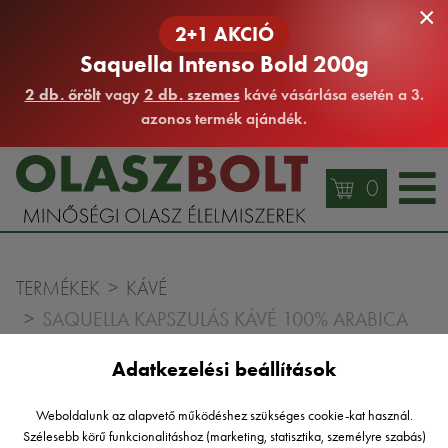
×
2+1 AKCIÓ
Saquella Intenso Bold 200g
2 db. őrölt
vagy
2 db. szemes
kávé vásárlása esetén a 3.
azonos termék ajándék.
0
TERMÉKEK
KÁVÉ
SAQUELLA KAPSZULÁS KÁVÉ 100% ARABICA
GRAN CRU 10DB
Adatkezelési beállítások
Weboldalunk az alapvető működéshez szükséges cookie-kat használ.
Szélesebb körű funkcionalitáshoz (marketing, statisztika, személyre szabás)