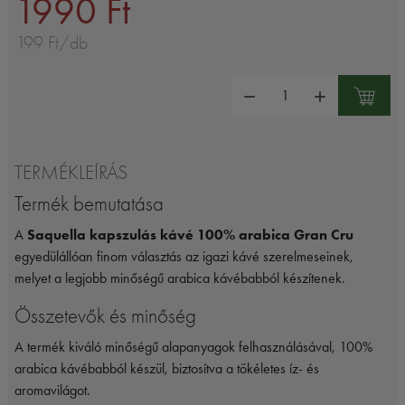
1990 Ft
199 Ft/db
Mennyiség:
TERMÉKLEÍRÁS
Termék bemutatása
A
Saquella kapszulás kávé 100% arabica Gran Cru
egyedülállóan finom választás az igazi kávé szerelmeseinek,
melyet a legjobb minőségű arabica kávébabból készítenek.
Összetevők és minőség
A termék kiváló minőségű alapanyagok felhasználásával, 100%
arabica kávébabból készül, biztosítva a tökéletes íz- és
aromavilágot.