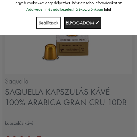
egyéb cookie-kat engedélyezhet. Részletesebb információkat az
Adatvédelmi és adatkezelési tájékoztatónkban
talál
Beállítások
ELFOGADOM ✔
Saquella
SAQUELLA KAPSZULÁS KÁVÉ
100% ARABICA GRAN CRU 10DB
kapszulás kávé