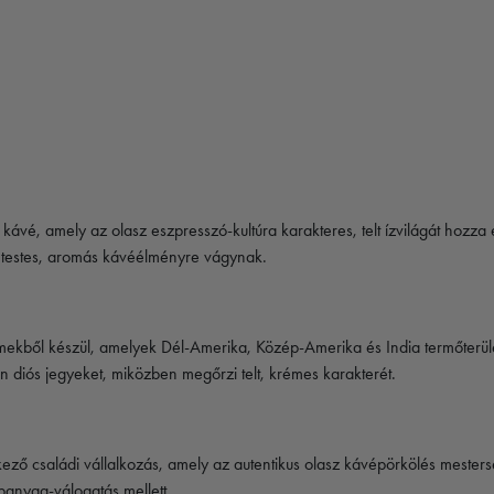
é, amely az olasz eszpresszó-kultúra karakteres, telt ízvilágát hozza e
k testes, aromás kávéélményre vágynak.
mekből készül, amelyek Dél-Amerika, Közép-Amerika és India termőterü
 diós jegyeket, miközben megőrzi telt, krémes karakterét.
ő családi vállalkozás, amely az autentikus olasz kávépörkölés mester
panyag-válogatás mellett.