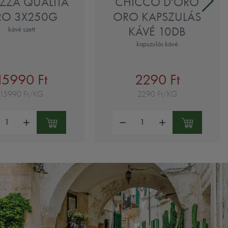
ZZA QUALITA
CHICCO D'ORO
RO 3X250G
ORO KAPSZULÁS
KÁVÉ 10DB
kávé szett
kapszulás kávé
15990 Ft
2290 Ft
15990 Ft/KG
2290 Ft/KG
ség:
Mennyiség: