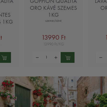
ALITA
GOPPION QUALITA
LAVA
ORO KÁVÉ SZEMES
O
NTES
1KG
S 1KG
szemes kávé
t
13990 Ft
G
13990 Ft/KG
Mennyiség:
Mennyi