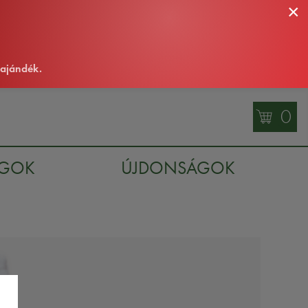
×
 ajándék.
0
AGOK
ÚJDONSÁGOK