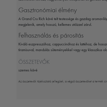
Gasztronómiai élmény
A Grand Cru Rich kávé telt testessége és gazdag aromavilág
megjelenik, amely hosszú, kellemes utóízzel zárul.
Felhasználás és párosítás
Kiváló eszpresszóhoz, cappuccinóhoz és lattéhoz, de hossza
tiramisuval, mandulás süteményekkel vagy egy klasszikus ola
ÖSSZETEVŐK
szemes kávé
Az összetevők tájékoztató jellegűek, a végső összetevőket a termék ci