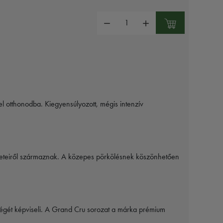
Mennyiség:
l otthonodba. Kiegyensúlyozott, mégis intenzív
leteiről származnak. A közepes pörkölésnek köszönhetően
ségét képviseli. A Grand Cru sorozat a márka prémium