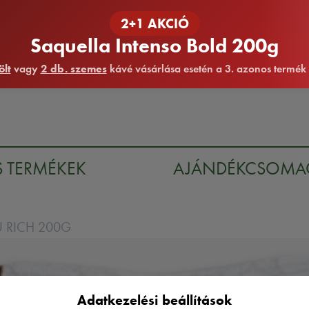
2+1 AKCIÓ
Saquella Intenso Bold 200g
ölt
vagy
2 db. szemes
kávé vásárlása esetén a 3. azonos termék
S TERMÉKEK
AJÁNDÉKCSOM
 RICH 200G
Adatkezelési beállítások