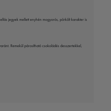
llás jegyek mellett enyhén mogyorós, pörkölt karakter is
aránt. Remekül párosítható csokoládés desszertekkel,