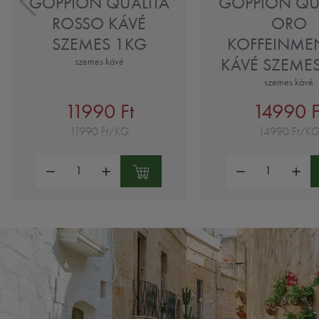
GOPPION QUALITA
GOPPION QU
ROSSO KÁVÉ
ORO
SZEMES 1KG
KOFFEINME
KÁVÉ SZEME
szemes kávé
szemes kávé
11990 Ft
14990 F
11990 Ft/KG
14990 Ft/K
Mennyiség:
Mennyiség: