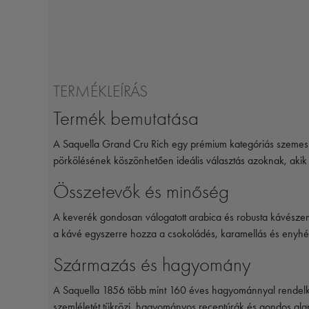
TERMÉKLEÍRÁS
Termék bemutatása
A
Saquella
Grand Cru Rich egy prémium kategóriás szemes káv
pörkölésének köszönhetően ideális választás azoknak, aki
Összetevők és minőség
A keverék gondosan válogatott arabica és robusta kávésze
a kávé egyszerre hozza a csokoládés, karamellás és enyhén
Származás és hagyomány
A
Saquella 1856
több mint 160 éves hagyománnyal rendelkez
szemléletét tükrözi, hagyományos receptúrák és gondos ala