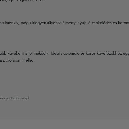
a intenzív, mégis kiegyensúlyozott élményt nyújt. A csokoládés és karame
bb kávéként is jól működik. Ideális automata és karos kávéfőzőkhöz egy
sz croissant mellé.
mkéjén találja majd