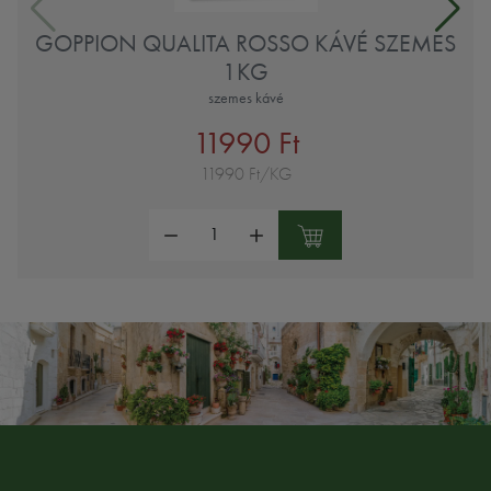
GOPPION QUALITA ROSSO KÁVÉ SZEMES
1KG
szemes kávé
11990 Ft
11990 Ft/KG
Mennyiség: