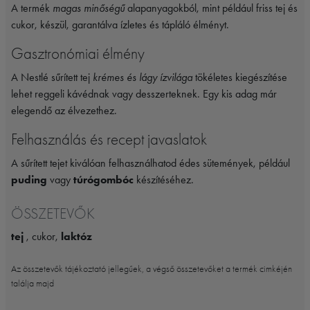
A termék
magas minőségű
alapanyagokból, mint például friss tej és
cukor, készül, garantálva ízletes és tápláló élményt.
Gasztronómiai élmény
A Nestlé sűrített tej
krémes és lágy ízvilága
tökéletes kiegészítése
lehet reggeli kávédnak vagy desszerteknek. Egy kis adag már
elegendő az élvezethez.
Felhasználás és recept javaslatok
A sűrített tejet kiválóan felhasználhatod édes sütemények, például
puding
vagy
túrógombóc
készítéséhez.
ÖSSZETEVŐK
tej
, cukor,
laktóz
Az összetevők tájékoztató jellegűek, a végső összetevőket a termék cimkéjén
találja majd