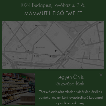
1024 Budapest, Lövőház u. 2-6.,
MAMMUT I. ELSŐ EMELET
×
Legyen Ön is
törzsvásárlónk!
Törzsvásárlóként minden vásárlása értékes
pontokat ér, amikért levásárolható kuponnal
ajándékozzuk meg.