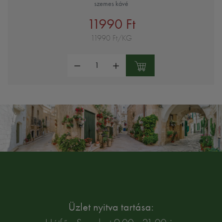
szemes kávé
11990 Ft
11990 Ft/KG
Mennyiség:
Üzlet nyitva tartása: