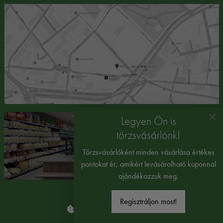
×
Legyen Ön is
törzsvásárlónk!
Törzsvásárlóként minden vásárlása értékes
pontokat ér, amikért levásárolható kuponnal
ajándékozzuk meg.
Regisztráljon most!
Süti beállítások módosítása