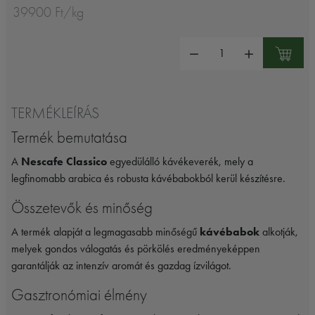
39900 Ft/kg
Mennyiség:
TERMÉKLEÍRÁS
Termék bemutatása
A
Nescafe Classico
egyedülálló kávékeverék, mely a
legfinomabb arabica és robusta kávébabokból kerül készítésre.
Összetevők és minőség
A termék alapját a legmagasabb minőségű
kávébabok
alkotják,
melyek gondos válogatás és pörkölés eredményeképpen
garantálják az intenzív aromát és gazdag ízvilágot.
Gasztronómiai élmény