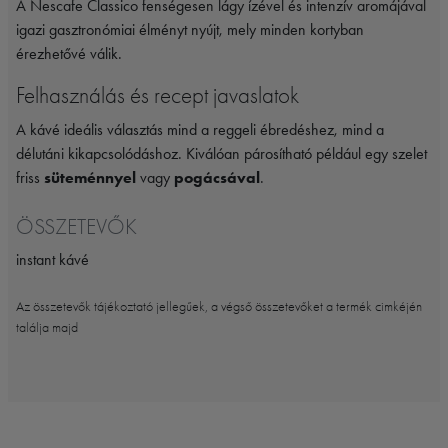
A Nescafe Classico fenségesen lágy ízével és intenzív aromájával
igazi gasztronómiai élményt nyújt, mely minden kortyban
érezhetővé válik.
Felhasználás és recept javaslatok
A kávé ideális választás mind a reggeli ébredéshez, mind a
délutáni kikapcsolódáshoz. Kiválóan párosítható például egy szelet
friss
süteménnyel
vagy
pogácsával
.
ÖSSZETEVŐK
instant kávé
Az összetevők tájékoztató jellegűek, a végső összetevőket a termék cimkéjén
találja majd