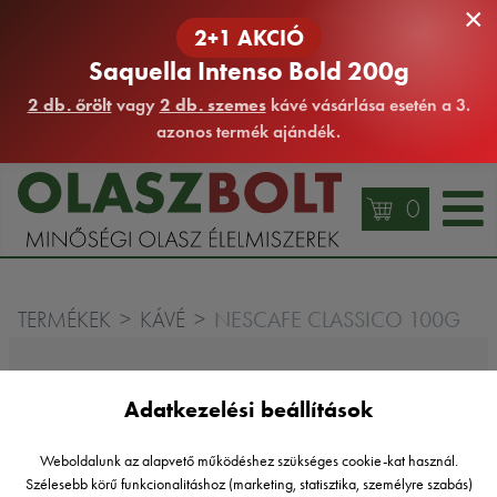
×
2+1 AKCIÓ
Saquella Intenso Bold 200g
2 db. őrölt
vagy
2 db. szemes
kávé vásárlása esetén a 3.
azonos termék ajándék.
0
NESCAFE CLASSICO 100G
TERMÉKEK
KÁVÉ
Adatkezelési beállítások
Weboldalunk az alapvető működéshez szükséges cookie-kat használ.
Szélesebb körű funkcionalitáshoz (marketing, statisztika, személyre szabás)