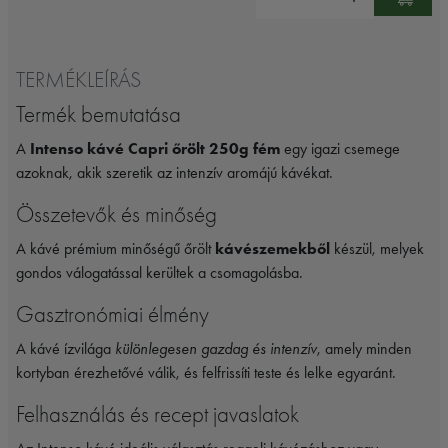
TERMÉKLEÍRÁS
Termék bemutatása
A
Intenso kávé Capri őrölt 250g fém
egy igazi csemege
azoknak, akik szeretik az intenzív aromájú kávékat.
Összetevők és minőség
A kávé prémium minőségű őrölt
kávészemekből
készül, melyek
gondos válogatással kerültek a csomagolásba.
Gasztronómiai élmény
A kávé ízvilága
különlegesen gazdag és intenzív
, amely minden
kortyban érezhetővé válik, és felfrissíti teste és lelke egyaránt.
Felhasználás és recept javaslatok