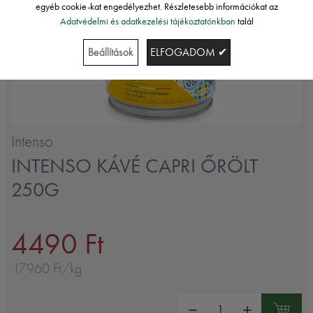
egyéb cookie-kat engedélyezhet. Részletesebb információkat az
Adatvédelmi és adatkezelési tájékoztatónkban
talál
Beállítások
ELFOGADOM ✔
Intenso
INTENSO KÁVÉ CAPRI ŐRÖLT
250G
4490 Ft
17960 Ft/kg
Mennyiség: