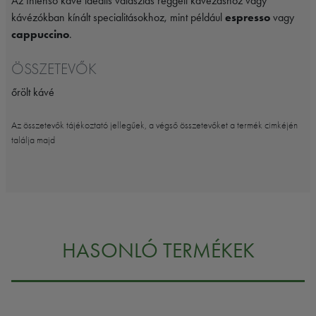
Az Intenso kávé ideális választás reggeli kávézáshoz vagy
kávézókban kínált specialitásokhoz, mint például
espresso
vagy
cappuccino
.
ÖSSZETEVŐK
őrölt kávé
Az összetevők tájékoztató jellegűek, a végső összetevőket a termék cimkéjén
találja majd
HASONLÓ TERMÉKEK