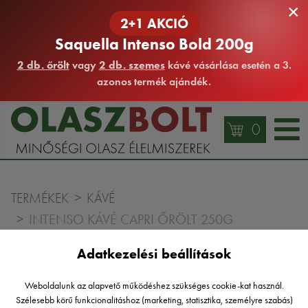
×
2+1 AKCIÓ
Saquella Intenso Bold 200g
2 db. őrölt
vagy
2 db. szemes
kávé vásárlása esetén a 3.
azonos termék ajándék.
0
TERMÉKEK
KÁVÉ
INTENSO KÁVÉ CAPRI ŐRÖLT 250G
Adatkezelési beállítások
Weboldalunk az alapvető működéshez szükséges cookie-kat használ.
Szélesebb körű funkcionalitáshoz (marketing, statisztika, személyre szabás)