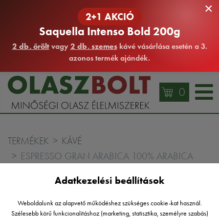
×
2+1 AKCIÓ
Saquella Intenso Bold 200g
2 db. őrölt
vagy
2 db. szemes
kávé vásárlása esetén a 3.
azonos termék ajándék.
0
TERMÉKEK
KÁVÉ
ESPRESSO GRAN ARABICA 100% ARABICA
SZEMES KÁVÉ 250G FÉM
Adatkezelési beállítások
Weboldalunk az alapvető működéshez szükséges cookie-kat használ.
Szélesebb körű funkcionalitáshoz (marketing, statisztika, személyre szabás)