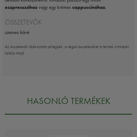
eszpresszóhoz
vagy egy krémes
cappuccinóhoz
.
ÖSSZETEVŐK
szemes kávé
Az összetevők tájékoztató jellegűek, a végső összetevőket a termék cimkéjén
találja majd
HASONLÓ TERMÉKEK