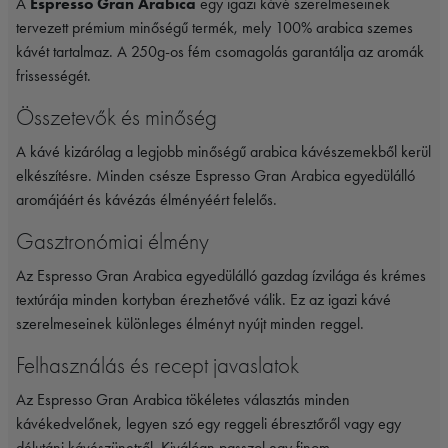
A
Espresso Gran Arabica
egy igazi kávé szerelmeseinek
tervezett prémium minőségű termék, mely 100% arabica szemes
kávét tartalmaz. A 250g-os fém csomagolás garantálja az aromák
frissességét.
Összetevők és minőség
A kávé kizárólag a legjobb minőségű arabica kávészemekből kerül
elkészítésre. Minden csésze Espresso Gran Arabica egyedülálló
aromájáért és kávézás élményéért felelős.
Gasztronómiai élmény
Az Espresso Gran Arabica egyedülálló gazdag ízvilága és krémes
textúrája minden kortyban érezhetővé válik. Ez az igazi kávé
szerelmeseinek különleges élményt nyújt minden reggel.
Felhasználás és recept javaslatok
Az Espresso Gran Arabica tökéletes választás minden
kávékedvelőnek, legyen szó egy reggeli ébresztőről vagy egy
délutáni kávészünetről. Kiválóan passzol egy finom