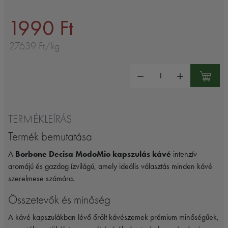
1990 Ft
27639 Ft/kg
Mennyiség:
TERMÉKLEÍRÁS
Termék bemutatása
A
Borbone Decisa ModoMio kapszulás kávé
intenzív
aromájú és gazdag ízvilágú, amely ideális választás minden kávé
szerelmese számára.
Összetevők és minőség
A kávé kapszulákban lévő őrölt kávészemek prémium minőségűek,