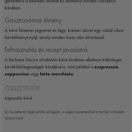
garantálva a tökéletes aromát és ízélményt minden csészényi
kávéban.
Gasztronómiai élmény
A kávé fűszeres jegyeivel és lágy, krémes ízével egy valódi olasz
kávéélményt nyújt, amely minden korty után elvarázsol.
Felhasználás és recept javaslatok
A Borbone Decisa ModoMio kávé kiválóan alkalmas különleges
kávékülönlegességek készítésére, mint például a
eszpresszó
,
cappuccino
vagy
latte macchiato
.
ÖSSZETEVŐK
kapszulás kávé
Az összetevők tájékoztató jellegűek, a végső összetevőket a termék cimkéjén
találja majd