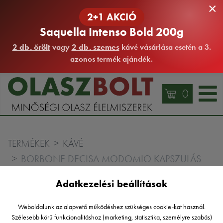
×
2+1 AKCIÓ
Saquella Intenso Bold 200g
2 db. őrölt
vagy
2 db. szemes
kávé vásárlása esetén a 3.
azonos termék ajándék.
0
TERMÉKEK
KÁVÉ
BORBONE DECISA MODOMIO KAPSZULÁS
KÁVÉ 10DB
Adatkezelési beállítások
Weboldalunk az alapvető működéshez szükséges cookie-kat használ.
Szélesebb körű funkcionalitáshoz (marketing, statisztika, személyre szabás)