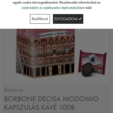
egyéb cookie-kat engedélyezhet. Részletesebb információkat az
Adatvédelmi és adatkezelési tájékoztatónkban
talál
Beállítások
ELFOGADOM ✔
Borbone
BORBONE DECISA MODOMIO
KAPSZULÁS KÁVÉ 10DB