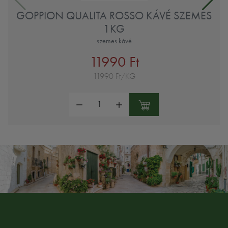
GOPPION QUALITA ROSSO KÁVÉ SZEMES
1KG
szemes kávé
11990 Ft
11990 Ft/KG
Mennyiség: