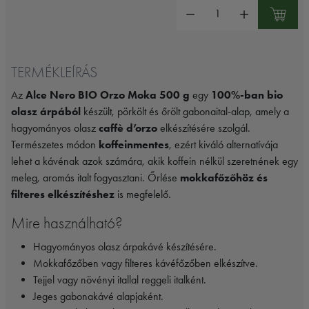
Mennyiség:
TERMÉKLEÍRÁS
Az
Alce Nero BIO Orzo Moka 500 g
egy
100%-ban bio
olasz árpából
készült, pörkölt és őrölt gabonaital-alap, amely a
hagyományos olasz
caffè d’orzo
elkészítésére szolgál.
Természetes módon
koffeinmentes
, ezért kiváló alternatívája
lehet a kávénak azok számára, akik koffein nélkül szeretnének egy
meleg, aromás italt fogyasztani. Őrlése
mokkafőzőhöz és
filteres elkészítéshez
is megfelelő.
Mire használható?
Hagyományos olasz árpakávé készítésére.
Mokkafőzőben vagy filteres kávéfőzőben elkészítve.
Tejjel vagy növényi itallal reggeli italként.
Jeges gabonakávé alapjaként.