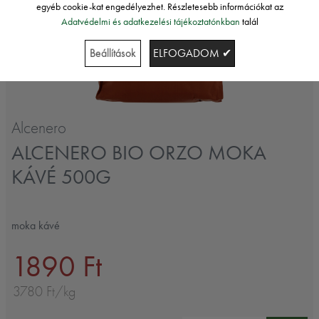
egyéb cookie-kat engedélyezhet. Részletesebb információkat az
Adatvédelmi és adatkezelési tájékoztatónkban
talál
Beállítások
ELFOGADOM ✔
Alcenero
ALCENERO BIO ORZO MOKA
KÁVÉ 500G
moka kávé
1890 Ft
3780 Ft/kg