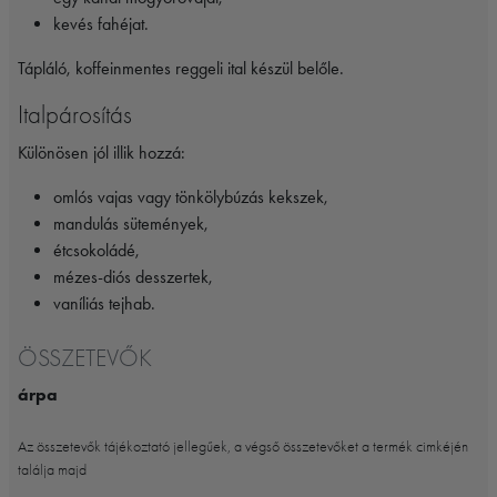
kevés fahéjat.
Tápláló, koffeinmentes reggeli ital készül belőle.
Italpárosítás
Különösen jól illik hozzá:
omlós vajas vagy tönkölybúzás kekszek,
mandulás sütemények,
étcsokoládé,
mézes-diós desszertek,
vaníliás tejhab.
ÖSSZETEVŐK
árpa
Az összetevők tájékoztató jellegűek, a végső összetevőket a termék cimkéjén
találja majd