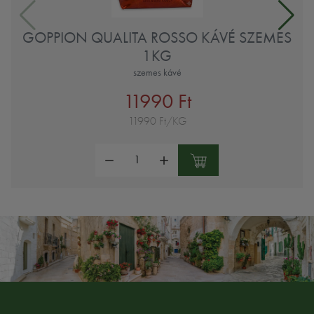
GOPPION QUALITA ROSSO KÁVÉ SZEMES
1KG
szemes kávé
11990 Ft
11990 Ft/KG
Mennyiség: