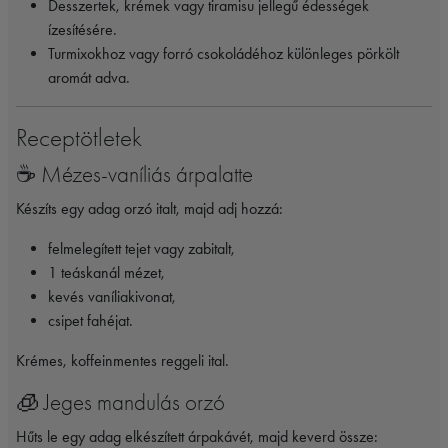
Desszertek, krémek vagy tiramisu jellegű édességek
ízesítésére.
Turmixokhoz vagy forró csokoládéhoz különleges pörkölt
aromát adva.
Receptötletek
☕ Mézes-vaníliás árpalatte
Készíts egy adag orzó italt, majd adj hozzá:
felmelegített tejet vagy zabitalt,
1 teáskanál mézet,
kevés vaníliakivonat,
csipet fahéjat.
Krémes, koffeinmentes reggeli ital.
🧊 Jeges mandulás orzó
Hűts le egy adag elkészített árpakávét, majd keverd össze: