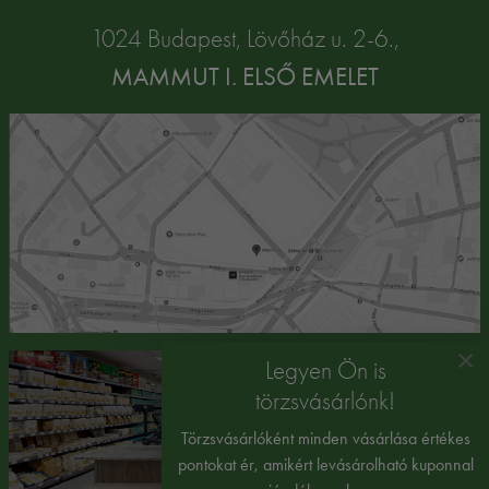
1024 Budapest, Lövőház u. 2-6.,
MAMMUT I. ELSŐ EMELET
×
Legyen Ön is
törzsvásárlónk!
Törzsvásárlóként minden vásárlása értékes
pontokat ér, amikért levásárolható kuponnal