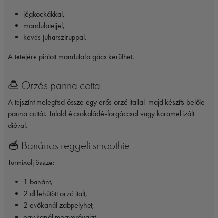
jégkockákkal,
mandulatejjel,
kevés juharsziruppal.
A tetejére pirított mandulaforgács kerülhet.
🍮 Orzós panna cotta
A tejszínt melegítsd össze egy erős orzó itallal, majd készíts belőle
panna cottát. Tálald étcsokoládé-forgáccsal vagy karamellizált
dióval.
🥣 Banános reggeli smoothie
Turmixolj össze:
1 banánt,
2 dl lehűtött orzó italt,
2 evőkanál zabpelyhet,
egy kanál mogyoróvajat,