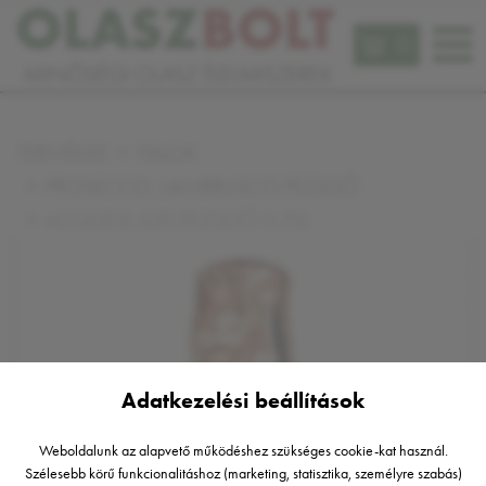
0
TERMÉKEK
ITALOK
PROSECCO, LAMBRUSCO,PEZSGŐ
ACQUESI ASTI PEZSGŐ 0,75L
Adatkezelési beállítások
Weboldalunk az alapvető működéshez szükséges cookie-kat használ.
Szélesebb körű funkcionalitáshoz (marketing, statisztika, személyre szabás)