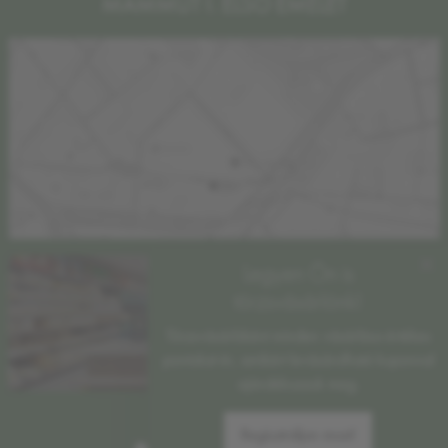
MAMMUT I. ELSŐ EMELET
×
Legyen Ön is
törzsvásárlónk!
Törzsvásárlóként minden vásárlása értékes
pontokat ér, amikért levásárolható kuponnal
ajándékozzuk meg.
Regisztráljon most!