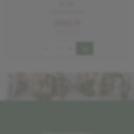
0,75L
száraz rozé prosecco
3990 Ft
5320 Ft/KG
Mennyiség:
Üzlet nyitva tartása: