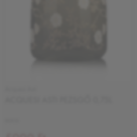
Acquesi Asti
ACQUESI ASTI PEZSGŐ 0,75L
DOCG