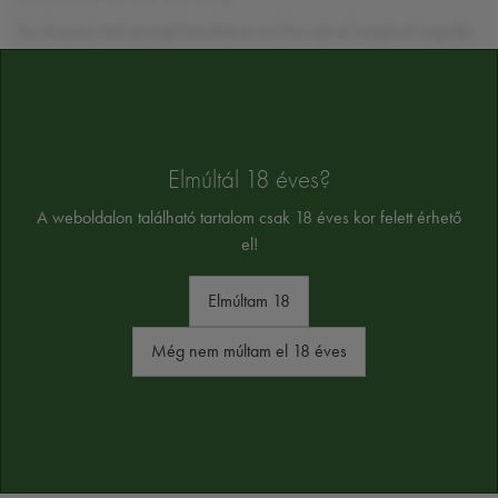
Az Acquesi Asti pezsgő karakteres és friss ízével magával ragadja
az ínyenceket, és tökéletesen kiegészíti az elegáns étkezéseket.
Felhasználás és recept javaslatok
A pezsgő ideális kísérője az ünnepi fogásoknak, mint például a
lazac carpaccio, a földimogyoró krémleves vagy a házi készítésű
Elmúltál 18 éves?
tiramisù.
A weboldalon található tartalom csak 18 éves kor felett érhető
el!
ÖSSZETEVŐK
szulfit
Elmúltam 18
Alkoholtartalom:
7%
Még nem múltam el 18 éves
Az összetevők tájékoztató jellegűek, a végső összetevőket a termék cimkéjén
találja majd