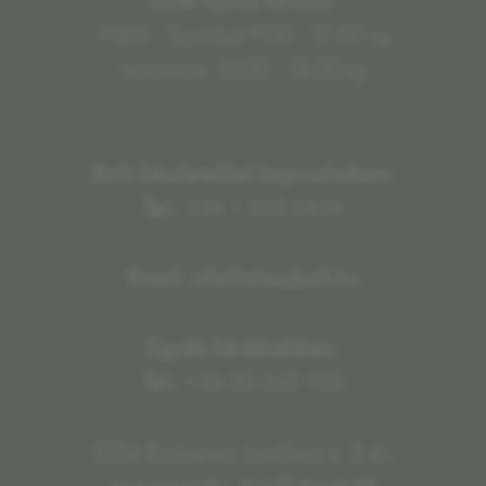
Hétfő - Szombat 9:00 - 21:00-ig
Vasárnap: 10:00 - 18:00-ig
Bolti készletekkel kapcsolatban:
Tel.:
+36 1 505 5834
Email: info@olaszbolt.hu
Egyéb kérdésekben:
Tel.:
+36 30 348 1110
1024 Budapest, Lövőház u. 2-6.,