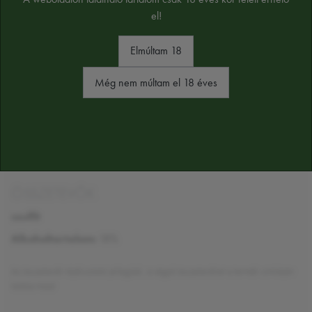
Gasztronómiai élmény
el!
Az Sibona Vermouth Civico 10 vörös 0,75l gazdag és intenzív
Elmúltam 18
ízélményt nyújt, mely egyedülálló karakterrel bír és kitűnően
párosítható számos koktélhoz.
Még nem múltam el 18 éves
Felhasználás és recept javaslatok
Kiváló választás a klasszikus
Negroni
és
Manhattan
koktélokhoz, valamint tökéletes alap a különleges vermut alapú
keverékekhez.
ÖSSZETEVŐK
szulfit
Alkoholtartalom:
18%
Az összetevők tájékoztató jellegűek, a végső összetevőket a termék cimkéjén
találja majd