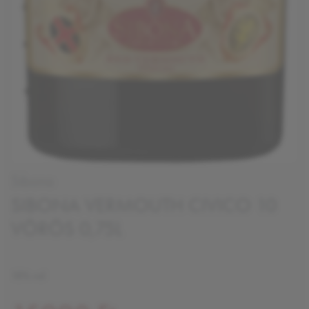
Sibona
SIBONA VERMOUTH CIVICO 10
VÖRÖS 0,75L
18% vol