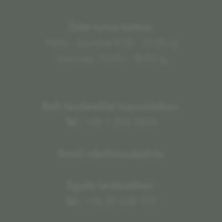
Üzlet nyitva tartása:
Hétfő - Szombat 9:00 - 21:00-ig
Vasárnap: 10:00 - 18:00-ig
Bolti készletekkel kapcsolatban:
Tel.:
+36 1 505 5834
Email: info@olaszbolt.hu
Egyéb kérdésekben:
Tel.:
+36 30 348 1110