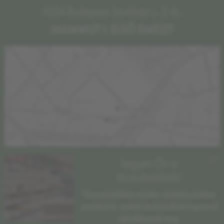
1024 Budapest, Lövőház u. 2-6.,
MAMMUT I. ELSŐ EMELET
×
Legyen Ön is
törzsvásárlónk!
Törzsvásárlóként minden vásárlása értékes
pontokat ér, amikért levásárolható kuponnal
ajándékozzuk meg.