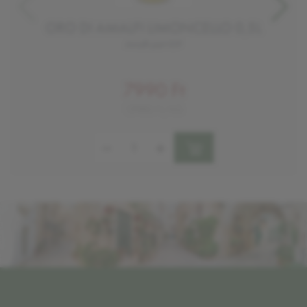
ORO DI AMALFI LIMONCELLO 0,5L
Amalfi part IGP
7990 Ft
15980 Ft/KG
Mennyiség: