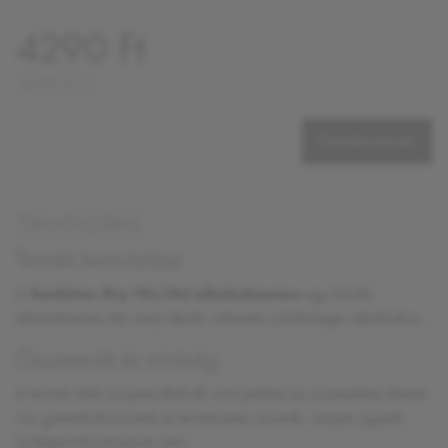
4290 Ft
4290 Ft/l
Értesítést kérek!
TERMÉKLEÍRÁS
Termék bemutatása
A
Sanbitter Dry 10x10cl alkoholmentes
egy frissítő,
alkoholmentes ital, mely ideális választás a különleges alkalmakra.
Összetevők és minőség
A termék több összetevőből áll, mint például az enzimekkel dúsított
víz, gyümölcskivonatok és természetes aromák, melyek egyedi
ízvilágot kölcsönöznek neki.