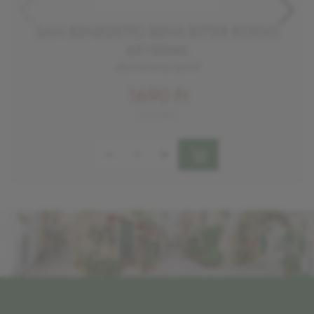
SAN BENEDETTO BENS BITTER ROSSO
6X100ML
alkoholmentes aperitif
1690 Ft
3 Ft/KG
Mennyiség: