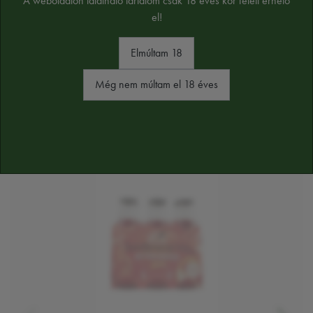
A weboldalon található tartalom csak 18 éves kor felett érhető
el!
Elmúltam 18
HASONLÓ TERMÉKEK
Még nem múltam el 18 éves