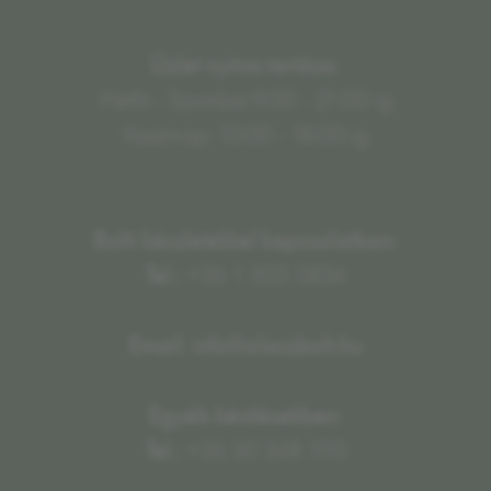
Üzlet nyitva tartása:
Hétfő - Szombat 9:00 - 21:00-ig
Vasárnap: 10:00 - 18:00-ig
Bolti készletekkel kapcsolatban:
Tel.:
+36 1 505 5834
Email: info@olaszbolt.hu
Egyéb kérdésekben:
Tel.:
+36 30 348 1110