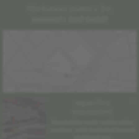
1024 Budapest, Lövőház u. 2-6.,
MAMMUT I. ELSŐ EMELET
×
Legyen Ön is
törzsvásárlónk!
Törzsvásárlóként minden vásárlása értékes
pontokat ér, amikért levásárolható kuponnal
ajándékozzuk meg.