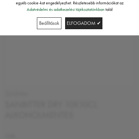
egyéb cookie-kat engedélyezhet. Részletesebb információkat az
Adatvédelmi és adatkezelési tájékoztatónkban
talál
Beállítások
ELFOGADOM ✔
Sanbitter
SANBITTER DRY 10X10CL
ALKOHOLMENTES
10db