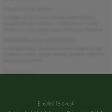
Gasztronómiai élmény
A Sanbitter Dry friss és pikáns ízével garantáltan feldobja a
hangulatot bármelyik eseményen. Az alkoholmentes verziója
lehetővé teszi, hogy mindenki részese lehessen az ízélménynek.
Felhasználás és recept javaslatok
Az italt jéggel tálalva, citromkarikával díszítve a legjobb, de akár
koktélokhoz is remek választás. Kiválóan párosítható üdítőkkel és
könnyű harapnivalókkal.
ÖSSZETEVŐK
víz, cukor, glükóz-fruktóz szirup, szénsav, citromsav (E330),
színezék (narancssárga FCF (E110), azorubin (E122))
Az összetevők tájékoztató jellegűek, a végső összetevőket a termék cimkéjén
Elmúltál 18 éves?
találja majd