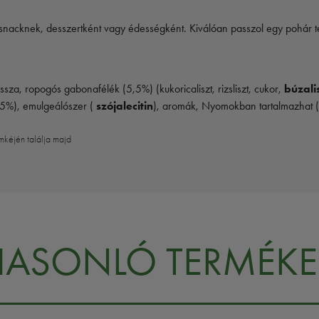
s snacknek, desszertként vagy édességként. Kiválóan passzol egy pohár 
za, ropogós gabonafélék (5,5%) (kukoricaliszt, rizsliszt, cukor,
búzali
5%), emulgeálószer (
szójalecitin
), aromák, Nyomokban tartalmazhat (
mkéjén találja majd
HASONLÓ TERMÉKE