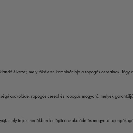
klandó élvezet, mely tökéletes kombinációja a ropogós cereálnak, lágy
ségű csokoládé, ropogós cereal és ropogós mogyoró, melyek garantálják 
újt, mely teljes mértékben kielégíti a csokoládé és mogyoró rajongók igé