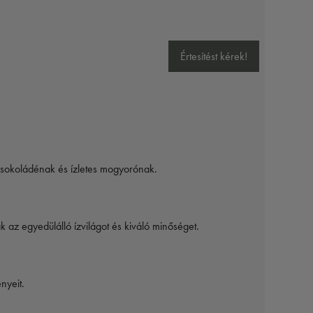
Értesítést kérek!
 csokoládénak és ízletes mogyorónak.
az egyedülálló ízvilágot és kiváló minőséget.
nyeit.