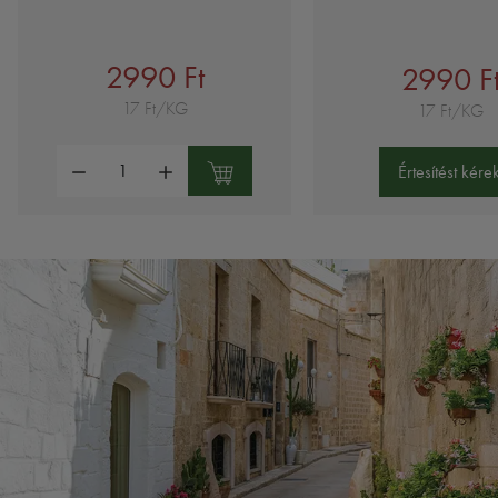
2990 Ft
2990 F
17 Ft/KG
17 Ft/KG
Mennyiség:
Értesítést kérek