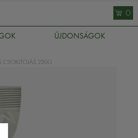
0
AGOK
ÚJDONSÁGOK
 CSOKITOJÁS 230G