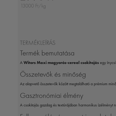
13000 Ft/kg
TERMÉKLEÍRÁS
Termék bemutatása
A
Witors Maxi mogyorós-cereal csokitojás
egy ínycsi
Összetevők és minőség
Az alapvető összetevők között megtalálható a prémium minő
Gasztronómiai élmény
A csokitojás gazdag és textúrájában harmonikus ízélményt ny