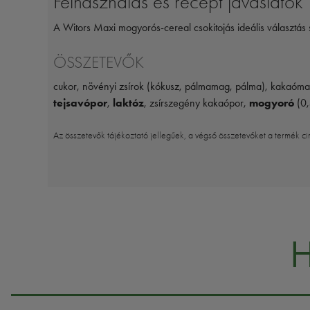
Felhasználás és recept javaslatok
A Witors Maxi mogyorós-cereal csokitojás ideális választá
ÖSSZETEVŐK
cukor, növényi zsírok (kókusz, pálmamag, pálma), kakaómass
tejsavópor
,
laktóz
, zsírszegény kakaópor,
mogyoró
(0,
Az összetevők tájékoztató jellegűek, a végső összetevőket a termék ci