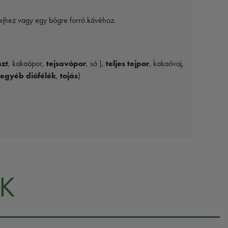
tejhez vagy egy bögre forró kávéhoz.
szt
, kakaópor,
tejsavópor
, só ),
teljes tejpor
, kakaóvaj,
egyéb diófélék
,
tojás
)
K