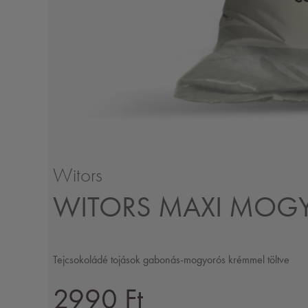
Witors
WITORS MAXI MOG
Tejcsokoládé tojások gabonás-mogyorós krémmel töltve
2990 Ft