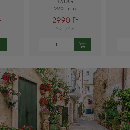
150G
GMO-mentes
2990 Ft
t
20 Ft/KG
Mennyiség:
Mennyi
!