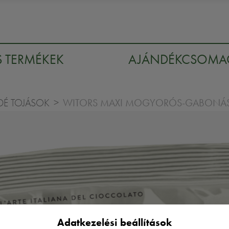
S TERMÉKEK
AJÁNDÉKCSOM
WITORS MAXI MOGYORÓS-GABONÁS
É TOJÁSOK
Adatkezelési beállítások