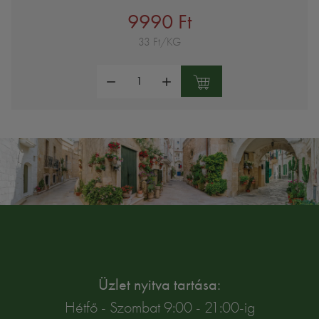
9990 Ft
33 Ft/KG
Mennyiség:
Üzlet nyitva tartása:
Hétfő - Szombat 9:00 - 21:00-ig