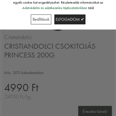
egyéb cookie-kat engedélyezhet. Részletesebb információkat az
Adatvédelmi és adatkezelési tájékoztatónkban
talál
Beállítások
ELFOGADOM ✔
Cristiandolci
CRISTIANDOLCI CSOKITOJÁS
PRINCESS 200G
Min. 30% kakaótartalom
4990 Ft
24950 Ft/kg
Értesítést kérek!