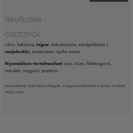
TERMÉKLEÍRÁS
ÖSSZETEVŐK
cukor, kakaóvaj,
tejpor
, kakaómassza, emulgeálószer (
szójalecitin
), természetes vanília aroma
Nyomokban tartalmazhat:
árpa, búza, földimogyoró,
mandula, mogyoró, pisztácia .
Az összetevők tájékoztató jellegűek, a végső összetevőket a termék cimkéjén
találja majd