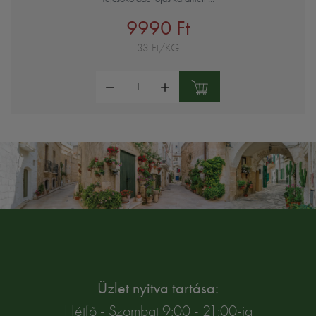
9990 Ft
33 Ft/KG
Mennyiség:
Üzlet nyitva tartása:
Hétfő - Szombat 9:00 - 21:00-ig