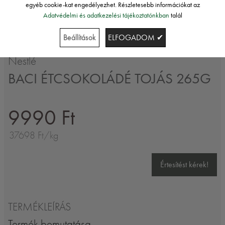
egyéb cookie-kat engedélyezhet. Részletesebb információkat az
Adatvédelmi és adatkezelési tájékoztatónkban
talál
Beállítások
ELFOGADOM ✔
Nestlé
BACI ÉTCSOKOLÁDÉ TOJÁS 265G
9990 Ft
37698 Ft/kg
Értesítést kérek!
TERMÉKLEÍRÁS
Termék bemutatása