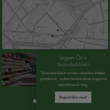
×
Legyen Ön is
törzsvásárlónk!
Törzsvásárlóként minden vásárlása értékes
pontokat ér, amikért levásárolható kuponnal
ajándékozzuk meg.
Regisztráljon most!
Süti beállítások módosítása