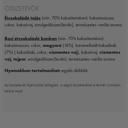
ÖSSZETEVŐK
Étcsokoládé tojás
(min. 70% kakaótartalom): kakaómassza,
cukor, kakaóvaj, emulgeálószer(lecitin), természetes vanília aroma
Baci étcsokoládé bonbon
(min. 70% kakaótartalom):
kakaómassza, cukor,
mogyoró
(18%), karamellizált kakaóbab
(7%) ( kakaóbab, cukor,
vízmentes vaj
), kakaóvaj,
vízmentes
vaj
,
tejpor
, emulgeálószer(lecitin), természetes vanília aroma
Nyomokban tartalmazhat:
egyéb diófélék.
Az összetevők tájékoztató jellegűek, a végső összetevőket a termék cimkéjén
találja majd