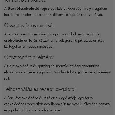
A
Baci étcsokoládé tojás
egy ízletes édesség, mely magában
hordozza az olasz desszertek kifinomultságát és szenvedélyét.
Összetevők és minőség
A termék prémium minőségű alapanyagokból, mint például a
csokoládé
és
tojás
készül, amelyek garantálják az autentikus
ízvilágot és a magas minőséget.
Gasztronómiai élmény
Az étcsokoládé tojás gazdag és intenzív ízvilága garantáltan
elvarázsolja az édesszájúakat. Minden falat egy új élvezeti élményt
rejt.
Felhasználás és recept javaslatok
A Baci étcsokoládé tojás tökéletes kiegészítője egy forró
csokoládénak vagy akár egy finom süteménynek. Kiválóan passzol
egy pohár jó bor mellé elfogyasztva.