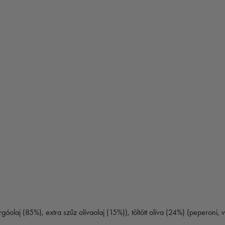
óolaj (85%), extra szűz olívaolaj (15%)), töltött olíva (24%) (peperoni, v