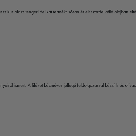
szikus olasz tengeri delikát termék: sósan érlelt szardellafilé olajban e
ről ismert. A filéket kézműves jellegű feldolgozással készítik és olívaol