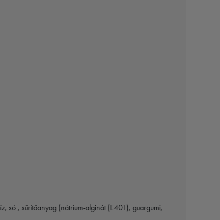
íz, só , sűrítőanyag (nátrium-alginát (E401), guargumi,