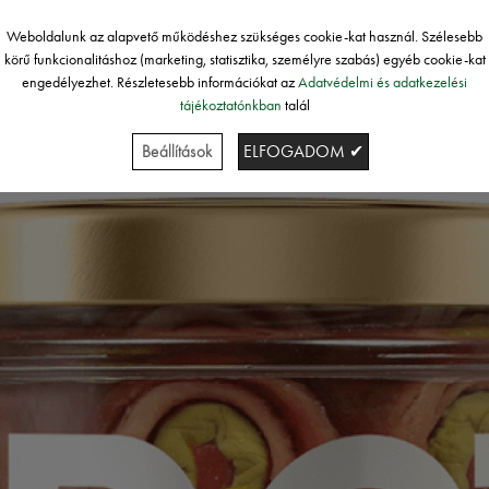
Weboldalunk az alapvető működéshez szükséges cookie-kat használ. Szélesebb
körű funkcionalitáshoz (marketing, statisztika, személyre szabás) egyéb cookie-kat
engedélyezhet. Részletesebb információkat az
Adatvédelmi és adatkezelési
tájékoztatónkban
talál
Beállítások
ELFOGADOM ✔