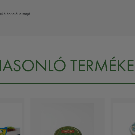
mkéjén találja majd
HASONLÓ TERMÉKE