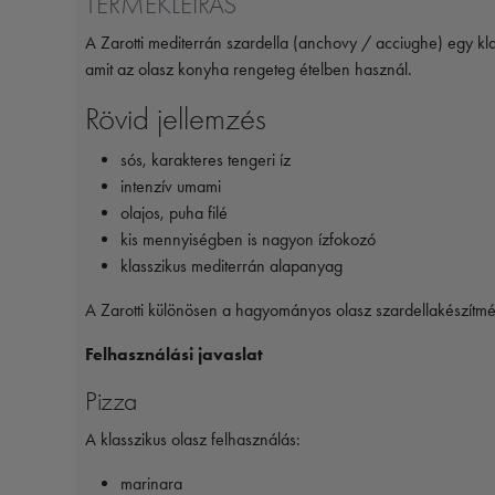
TERMÉKLEÍRÁS
A Zarotti mediterrán szardella (anchovy / acciughe) egy klas
amit az olasz konyha rengeteg ételben használ.
Rövid jellemzés
sós, karakteres tengeri íz
intenzív umami
olajos, puha filé
kis mennyiségben is nagyon ízfokozó
klasszikus mediterrán alapanyag
A Zarotti különösen a hagyományos olasz szardellakészítményei
Felhasználási javaslat
Pizza
A klasszikus olasz felhasználás:
marinara