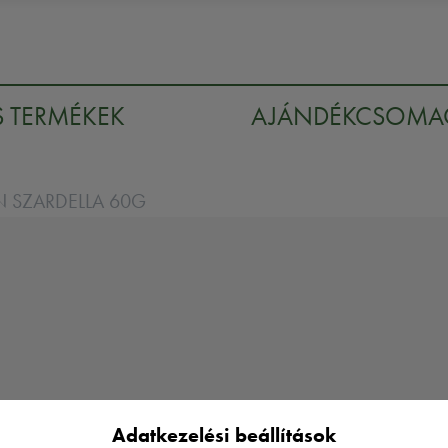
S TERMÉKEK
AJÁNDÉKCSOM
N SZARDELLA 60G
Adatkezelési beállítások