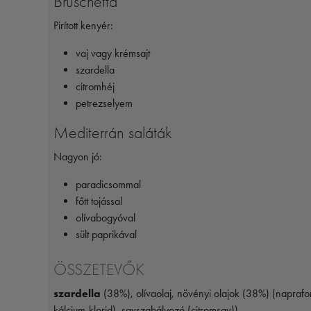
Bruschetta
Pirított kenyér:
vaj vagy krémsajt
szardella
citromhéj
petrezselyem
Mediterrán saláták
Nagyon jó:
paradicsommal
főtt tojással
olívabogyóval
sült paprikával
ÖSSZETEVŐK
szardella
(38%), olívaolaj, növényi olajok (38%) (napraforg
kálcium-klorid), savszabályozó (citromsav))