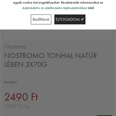
egyéb cookie-kat engedélyezhet. Részletesebb információkat az
Adatvédelmi és adatkezelési tájékoztatónkban
talál
Beállítások
ELFOGADOM ✔
Nostromo
NOSTROMO TONHAL NATÚR
LÉBEN 3X70G
konzerv
2490 Ft
11857 Ft/kg