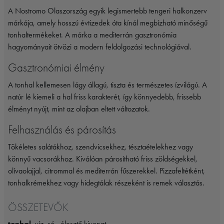
A
Nostromo
Olaszország egyik legismertebb tengeri halkonzerv
márkája, amely hosszú évtizedek óta kínál megbízható minőségű
tonhaltermékeket. A márka a mediterrán gasztronómia
hagyományait ötvözi a modern feldolgozási technológiával.
Gasztronómiai élmény
A tonhal kellemesen lágy állagú, tiszta és természetes ízvilágú. A
natúr lé kiemeli a hal friss karakterét, így könnyedebb, frissebb
élményt nyújt, mint az olajban eltett változatok.
Felhasználás és párosítás
Tökéletes salátákhoz, szendvicsekhez, tésztaételekhez vagy
könnyű vacsorákhoz. Kiválóan párosítható friss zöldségekkel,
olívaolajjal, citrommal és mediterrán fűszerekkel. Pizzafeltétként,
tonhalkrémekhez vagy hidegtálak részeként is remek választás.
ÖSSZETEVŐK
tonhal
, víz, só , élesztő kivonat