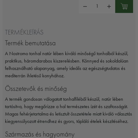
Mennyiség:
TERMÉKLEÍRÁS
Termék bemutatása
A
Nostromo
tonhal natúr lében kiváló minőségű tonhalból készül,
praktikus, háromdarabos kiszerelésben. Könnyed és sokoldalúan
felhasználható alapanyag, amely ideális az egészségtudatos és
mediterrán ihletésű konyhához.
Összetevők és minőség
A termék gondosan válogatott tonhalfiléből készül, natúr lében
tartósítva, hogy megőrizze a hal természetes ízét és szaftosságát.
Magas fehérjetartalma és letisztult összetétele miatt kiváló választás
kiegyensúlyozott étrendhez és gyors, tápláló ételek készítéséhez.
Származás és hagyomány