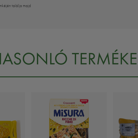
mkéjén találja majd
HASONLÓ TERMÉKE