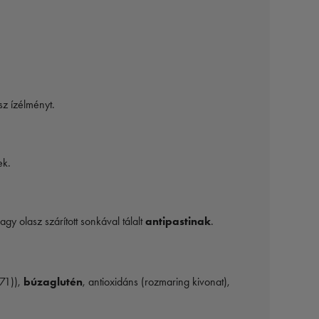
sz ízélményt.
ek.
agy olasz szárított sonkával tálalt
antipastinak
.
471)),
búzaglutén
, antioxidáns (rozmaring kivonat),