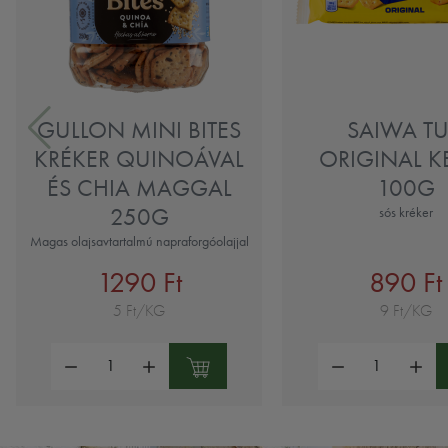
GULLON MINI BITES
SAIWA T
KRÉKER QUINOÁVAL
ORIGINAL K
ÉS CHIA MAGGAL
100G
250G
sós kréker
Magas olajsavtartalmú napraforgóolajjal
1290 Ft
890 Ft
5 Ft/KG
9 Ft/KG
Mennyiség:
Mennyiség: