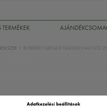
S TERMÉKEK
AJÁNDÉKCSOM
ROBERTO GRISSINI TRADIZIONALI SÓS 2
KEKSZEK
Adatkezelési beállítások