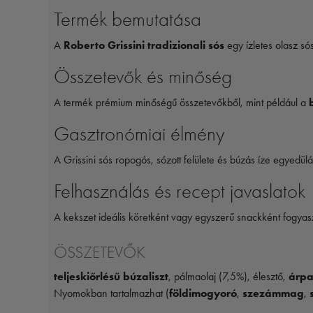
Termék bemutatása
A
Roberto Grissini tradizionali sós
egy ízletes olasz só
Összetevők és minőség
A termék prémium minőségű összetevőkből, mint például a
Gasztronómiai élmény
A Grissini sós ropogós, sózott felülete és búzás íze egyedül
Felhasználás és recept javaslatok
A kekszet ideális köretként vagy egyszerű snackként fogyaszt
ÖSSZETEVŐK
teljeskiőrlésű búzaliszt
, pálmaolaj (7,5%), élesztő,
árp
Nyomokban tartalmazhat (
földimogyoró
,
szezámmag
,