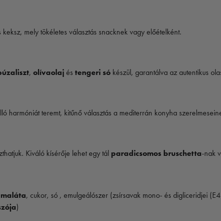
s keksz, mely tökéletes választás snacknek vagy előételként.
búzaliszt
,
olívaolaj
és
tengeri só
készül, garantálva az autentikus ola
álló harmóniát teremt, kitűnő választás a mediterrán konyha szerelmesein
hatjuk. Kiváló kísérője lehet egy tál
paradicsomos bruschetta
-nak v
amaláta
, cukor, só , emulgeálószer (zsírsavak mono- és digliceridjei (E
szója
)