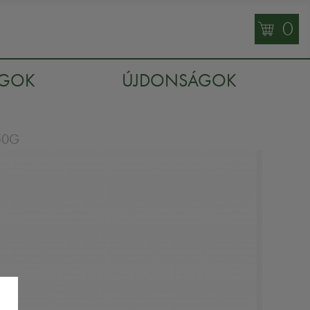
0
AGOK
ÚJDONSÁGOK
50G