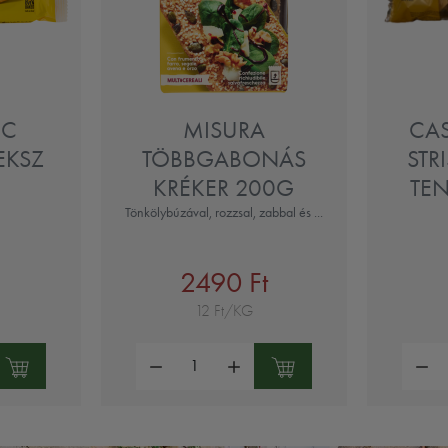
UC
MISURA
CA
EKSZ
TÖBBGABONÁS
STR
KRÉKER 200G
TEN
Tönkölybúzával, rozzsal, zabbal és ...
2490 Ft
12 Ft/KG
Mennyiség:
Mennyi