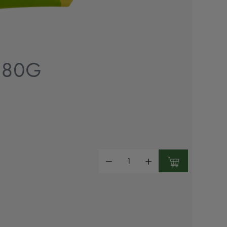
180G
Mennyiség: