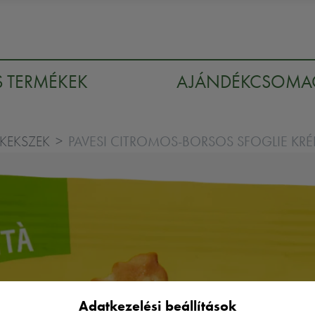
S TERMÉKEK
AJÁNDÉKCSOM
PAVESI CITROMOS-BORSOS SFOGLIE KRÉ
KEKSZEK
Adatkezelési beállítások