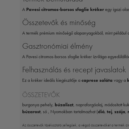
A
Pavesi citromos-borsos sfoglie kréker
egy igazi ola
Összetevők és minőség
A termék prémium minőségű alapanyagokból, mint például
Gasztronómiai élmény
A Pavesi citromos-borsos sfoglie kréker ízvilága egyedülállóa
Felhasználás és recept javaslatok
Ez a kréker ideális kiegészítője a
caprese saláta
vagy a
ÖSSZETEVŐK
burgonya pehely,
búzaliszt
, napraforgóolaj, módosított k
búzarost
, só , Nyomokban tartalmazhat (
dió
,
tej
,
szója
,
Az összetevők tájékoztató jellegűek, a végső összetevőket a termék ci