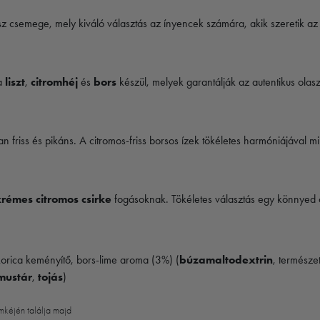
sz csemege, mely kiváló választás az ínyencek számára, akik szeretik az 
 a
liszt
,
citromhéj
és
bors
készül, melyek garantálják az autentikus olasz
n friss és pikáns. A citromos-friss borsos ízek tökéletes harmóniájával mi
krémes citromos csirke
fogásoknak. Tökéletes választás egy könnyed o
ukorica keményítő, bors-lime aroma (3%) (
búzamaltodextrin
, természe
mustár
,
tojás
)
mkéjén találja majd