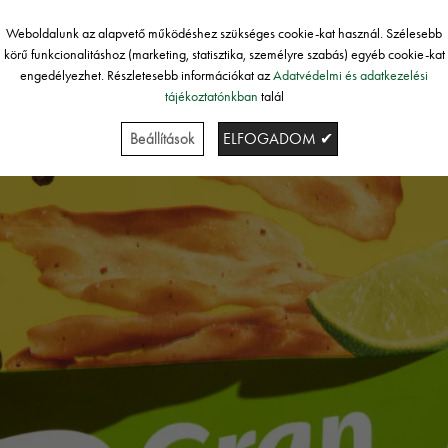
Weboldalunk az alapvető működéshez szükséges cookie-kat használ. Szélesebb
körű funkcionalitáshoz (marketing, statisztika, személyre szabás) egyéb cookie-kat
engedélyezhet. Részletesebb információkat az
Adatvédelmi és adatkezelési
tájékoztatónkban
talál
Beállítások
ELFOGADOM ✔