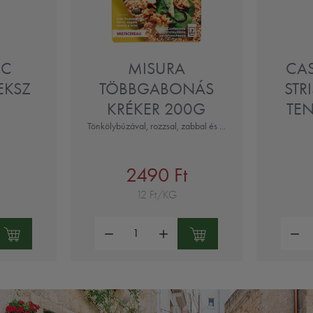
UC
MISURA
CA
EKSZ
TÖBBGABONÁS
STR
KRÉKER 200G
TEN
Tönkölybúzával, rozzsal, zabbal és ...
2490 Ft
12 Ft/KG
Mennyiség:
Mennyi