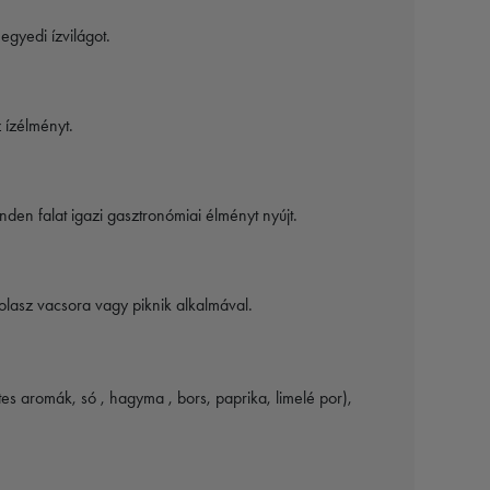
egyedi ízvilágot.
 ízélményt.
nden falat igazi gasztronómiai élményt nyújt.
lasz vacsora vagy piknik alkalmával.
tes aromák, só , hagyma , bors, paprika, limelé por),