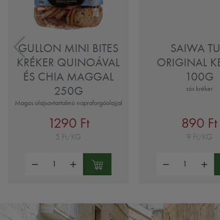
GULLON MINI BITES
SAIWA T
KRÉKER QUINOÁVAL
ORIGINAL K
ÉS CHIA MAGGAL
100G
250G
sós kréker
Magas olajsavtartalmú napraforgóolajjal
1290 Ft
890 Ft
5 Ft/KG
9 Ft/KG
Mennyiség:
Mennyiség: