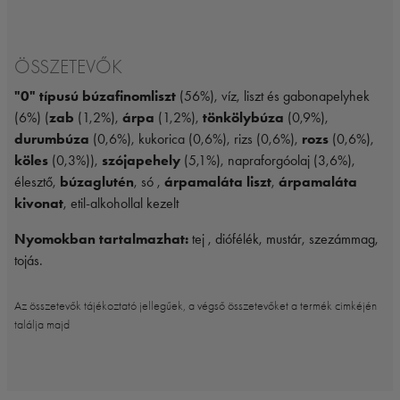
ÖSSZETEVŐK
"0" típusú búzafinomliszt
(56%), víz, liszt és gabonapelyhek
(6%) (
zab
(1,2%),
árpa
(1,2%),
tönkölybúza
(0,9%),
durumbúza
(0,6%), kukorica (0,6%), rizs (0,6%),
rozs
(0,6%),
köles
(0,3%)),
szójapehely
(5,1%), napraforgóolaj (3,6%),
élesztő,
búzaglutén
, só ,
árpamaláta liszt
,
árpamaláta
kivonat
, etil-alkohollal kezelt
Nyomokban tartalmazhat:
tej , diófélék, mustár, szezámmag,
tojás.
Az összetevők tájékoztató jellegűek, a végső összetevőket a termék cimkéjén
találja majd