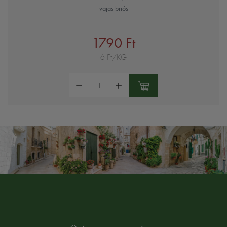
vajas briós
1790 Ft
6 Ft/KG
Mennyiség: