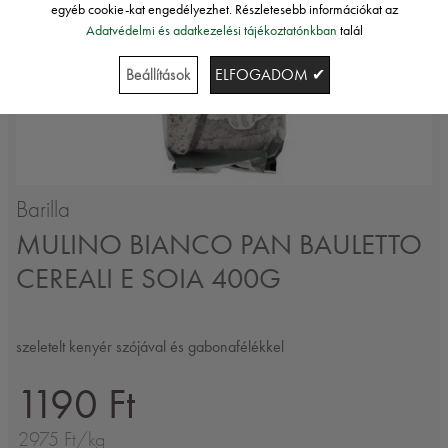
egyéb cookie-kat engedélyezhet. Részletesebb információkat az
Adatvédelmi és adatkezelési tájékoztatónkban
talál
Beállítások
ELFOGADOM ✔
Barilla
MULINO BIANCO PAN BAULETTO
CEREALI E SOIA 400G
szeletelt kenyér szójával és gabonafélékkel
1190 Ft
2975 Ft/kg