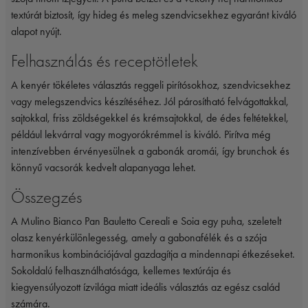
textúrát biztosít, így hideg és meleg szendvicsekhez egyaránt kiváló
alapot nyújt.
Felhasználás és receptötletek
A kenyér tökéletes választás reggeli pirítósokhoz, szendvicsekhez
vagy melegszendvics készítéséhez. Jól párosítható felvágottakkal,
sajtokkal, friss zöldségekkel és krémsajtokkal, de édes feltétekkel,
például lekvárral vagy mogyorókrémmel is kiváló. Pirítva még
intenzívebben érvényesülnek a gabonák aromái, így brunchok és
könnyű vacsorák kedvelt alapanyaga lehet.
Összegzés
A Mulino Bianco Pan Bauletto Cereali e Soia egy puha, szeletelt
olasz kenyérkülönlegesség, amely a gabonafélék és a szója
harmonikus kombinációjával gazdagítja a mindennapi étkezéseket.
Sokoldalú felhasználhatósága, kellemes textúrája és
kiegyensúlyozott ízvilága miatt ideális választás az egész család
számára.