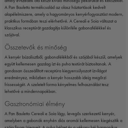
amely évtizedek óta készít kiváló minőségű pékárukat és kekszeket.
A Pan Bauletto termékcsalád az olasz háztartások kedvelt
alapélelmiszere, amely a hagyományos kenyérfogyasztást modern,
praktikus formában teszi elérhetővé. A Cereali e Soia változat a
klasszikus receptúrát gazdagítja különféle gabonafélékkel és
szójával.
Összetevők és minőség
A kenyér búzalisztből, gabonafélékből és szójából készül, amelyek
együtt kellemesen gazdag ízt és puha textúrát biztosítanak. A
gondosan összeállított receptúra kiegyensúlyozott ízvilágot
eredményez, miközben a kenyér hosszabb ideig megőrzi
frissességét. A szeletelt forma kényelmes felhasználást tesz
lehetővé a mindennapokban.
Gasztronómiai élmény
A Pan Bauletto Cereali e Soia lágy, levegős szerkezetű kenyér,
amelyben a gabonák enyhén diós aromái kellemesen kiegészítik a
szója finom ízjegyeit. A puha bélzet és a vékony héj harmonikus