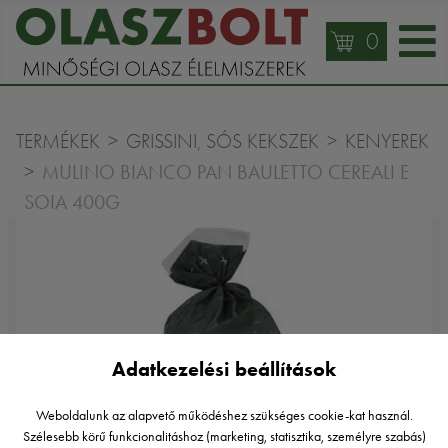
0
TERMÉKEK
GRISSINI, SÓS KEKSZEK
KENYEREK
MULINO BIANCO PAN BAULETTO CEREALI E
SOIA 400G
Adatkezelési beállítások
Weboldalunk az alapvető működéshez szükséges cookie-kat használ.
Szélesebb körű funkcionalitáshoz (marketing, statisztika, személyre szabás)