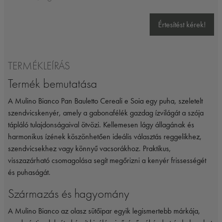
Értesítést kérek!
TERMÉKLEÍRÁS
Termék bemutatása
A Mulino Bianco Pan Bauletto Cereali e Soia egy puha, szeletelt
szendvicskenyér, amely a gabonafélék gazdag ízvilágát a szója
tápláló tulajdonságaival ötvözi. Kellemesen lágy állagának és
harmonikus ízének köszönhetően ideális választás reggelikhez,
szendvicsekhez vagy könnyű vacsorákhoz. Praktikus,
visszazárható csomagolása segít megőrizni a kenyér frissességét
és puhaságát.
Származás és hagyomány
A Mulino Bianco az olasz sütőipar egyik legismertebb márkája,