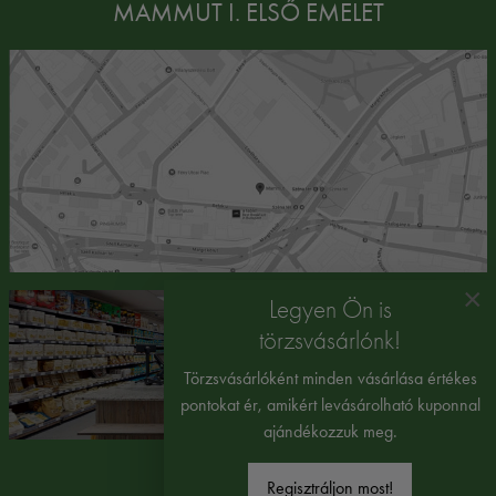
MAMMUT I. ELSŐ EMELET
×
Legyen Ön is
törzsvásárlónk!
Törzsvásárlóként minden vásárlása értékes
pontokat ér, amikért levásárolható kuponnal
ajándékozzuk meg.
Regisztráljon most!