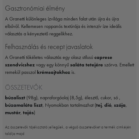
Gasztronómiai élmény
A Granetti különleges ízvilága minden falat után újra és újra
elbűvöl. Kellemesen roppanós textúrája és intenzív íze ideális
választás a kényeztető reggelikhez.
Felhasználás és recept javaslatok
A Granetti tökéletes választás egy olasz stílusú
caprese
szendvicshez
vagy egy könnyű
saláta tetejére
szórva. Emellett
remekül passzol
krémsajtokhoz
is.
ÖSSZETEVŐK
búzaliszt
(98g), napraforgóolaj (8,5g), élesztő, cukor, só ,
búzamaláta liszt
, Nyomokban tartalmazhat (
tej
,
dió
,
szója
,
mustár
,
tojás
)
Az összetevők tájékoztató jellegűek, a végső összetevőket a termék cimkéjén
találja majd