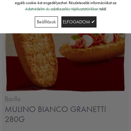
egyéb cookie-kat engedélyezhet. Részletesebb információkat az
Adatvédelmi és adatkezelési tájékoztatónkban
talál
Beállítások
ELFOGADOM ✔
Barilla
MULINO BIANCO GRANETTI
280G