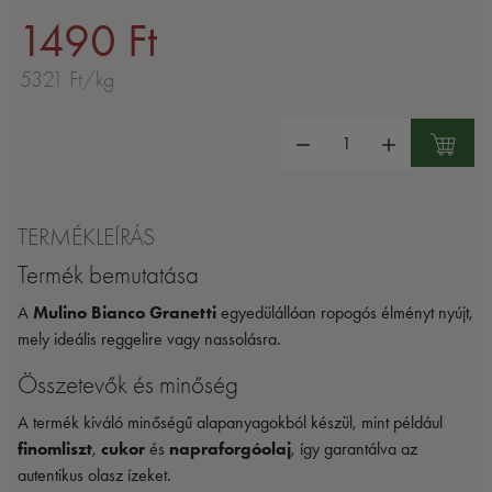
1490 Ft
5321 Ft/kg
Mennyiség:
TERMÉKLEÍRÁS
Termék bemutatása
A
Mulino Bianco Granetti
egyedülállóan ropogós élményt nyújt,
mely ideális reggelire vagy nassolásra.
Összetevők és minőség
A termék kiváló minőségű alapanyagokból készül, mint például
finomliszt
,
cukor
és
napraforgóolaj
, így garantálva az
autentikus olasz ízeket.