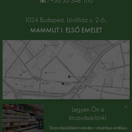
Tel.:
+36 30 348 1110
1024 Budapest, Lövőház u. 2-6.,
MAMMUT I. ELSŐ EMELET
×
Legyen Ön is
törzsvásárlónk!
Törzsvásárlóként minden vásárlása értékes