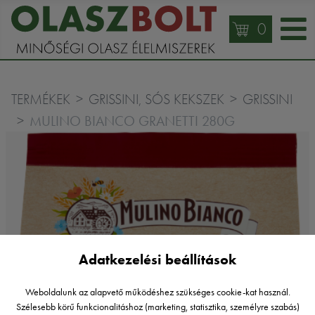
0
TERMÉKEK
GRISSINI, SÓS KEKSZEK
GRISSINI
MULINO BIANCO GRANETTI 280G
Adatkezelési beállítások
Weboldalunk az alapvető működéshez szükséges cookie-kat használ.
Szélesebb körű funkcionalitáshoz (marketing, statisztika, személyre szabás)