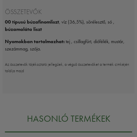
ÖSSZETEVŐK
00 típusú búzafinomliszt
, víz (36,5%), sörélesztő, só ,
búzamaláta liszt
Nyomokban tartalmazhat:
tej , csillagfürt, diófélék, mustár,
szezámmag, szója.
Az összetevők tájékoztató jellegűek, a végső összetevőket a termék cimkéjén
találja majd
HASONLÓ TERMÉKEK