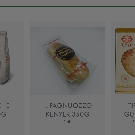
CHE
IL PAGNUOZZO
T
0G
KENYÉR 350G
GU
2 db
S