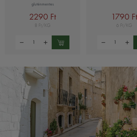
gluténmentes
2290 Ft
1790 F
8 Ft/KG
6 Ft/KG
Mennyiség:
Mennyiség: