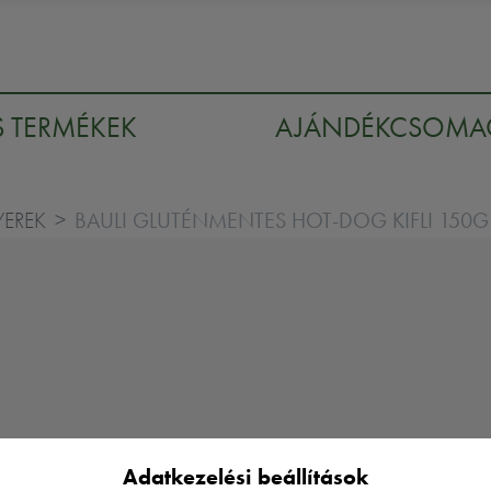
S TERMÉKEK
AJÁNDÉKCSOM
BAULI GLUTÉNMENTES HOT-DOG KIFLI 150G
EREK
Adatkezelési beállítások