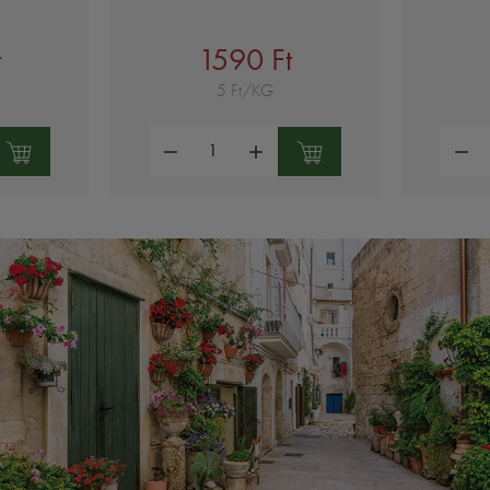
t
1590 Ft
5 Ft/KG
Mennyiség:
Mennyi