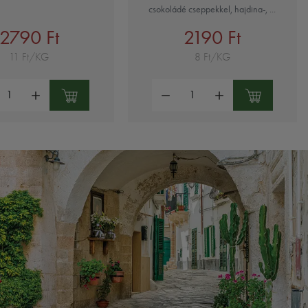
csokoládé cseppekkel, hajdina-, ...
2790 Ft
2190 Ft
11 Ft/KG
8 Ft/KG
ség:
Mennyiség: