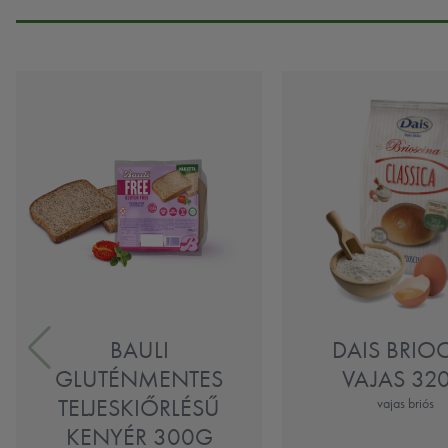
BAULI
DAIS BRIO
GLUTÉNMENTES
VAJAS 32
TELJESKIŐRLÉSŰ
vajas briós
KENYÉR 300G