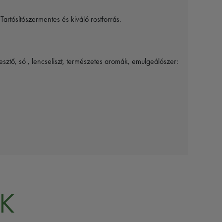
artósítószermentes és kiváló rostforrás.
rélesztő, só , lencseliszt, természetes aromák, emulgeálószer:
K