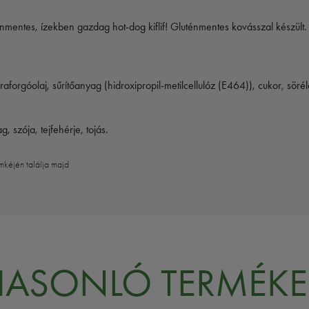
nmentes, ízekben gazdag hot-dog kiflif! Gluténmentes kovásszal készült. T
 napraforgóolaj, sűrítőanyag (hidroxipropil-metilcellulóz (E464)), cukor, sö
szója, tejfehérje, tojás.
mkéjén találja majd
HASONLÓ TERMÉKE