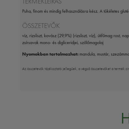
TERMÉKLEÍRÁS
Puha, finom és mindig felhasználásra kész. A tökéletes gluté
ÖSSZETEVŐK
víz, rizsliszt, kovász (29,9%) (rizsliszt, víz), útifűmag rost,
zsírsavak mono- és digliceridjei, szőlőmagolaj
Nyomokban tartalmazhat:
mandula, mustár, szezámmag, 
Az összetevők tájékoztató jellegűek, a végső összetevőket a termék ci