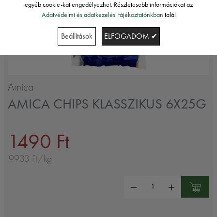
egyéb cookie-kat engedélyezhet. Részletesebb információkat az
Adatvédelmi és adatkezelési tájékoztatónkban
talál
Beállítások
ELFOGADOM ✔
Amica
AMICA CHIPS KLASSZIKUS 6X25G
1490 Ft
9933 Ft/kg
Mennyiség: