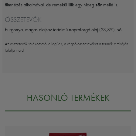
filmnézés alkalmával, de remekül illik egy hideg
sör
mellé is.
ÖSSZETEVŐK
burgonya, magas olajsav tartalmú napraforgó olaj (23,8%), só
Az összetevők tájékoztató jellegűek, a végső összetevőket a termék cimkéjén
találja majd
HASONLÓ TERMÉKEK