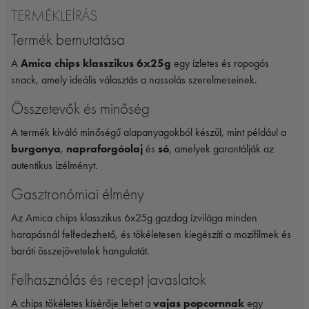
TERMÉKLEÍRÁS
Termék bemutatása
A
Amica chips klasszikus 6x25g
egy ízletes és ropogós
snack, amely ideális választás a nassolás szerelmeseinek.
Összetevők és minőség
A termék kiváló minőségű alapanyagokból készül, mint például a
burgonya
,
napraforgóolaj
és
só
, amelyek garantálják az
autentikus ízélményt.
Gasztronómiai élmény
Az Amica chips klasszikus 6x25g gazdag ízvilága minden
harapásnál felfedezhető, és tökéletesen kiegészíti a mozifilmek és
baráti összejövetelek hangulatát.
Felhasználás és recept javaslatok
A chips tökéletes kísérője lehet a
vajas popcornnak
egy