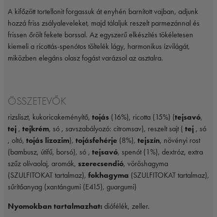
A kifőzött tortellonit forgassuk át enyhén barnított vajban, adjunk
hozzá friss zsályaleveleket, majd tálaljuk reszelt parmezánnal és
frissen őrölt fekete borssal. Az egyszerű elkészítés tökéletesen
kiemeli a ricottás-spenótos töltelék lágy, harmonikus ízvilágát,
miközben elegáns olasz fogást varázsol az asztalra.
ÖSSZETEVŐK
rizsliszt, kukoricakeményítő,
tojás
(16%), ricotta (15%) (
tejsavó
,
tej
,
tejkrém
, só , savszabályozó: citromsav), reszelt sajt (
tej
, só
, oltó,
tojás lizozim
),
tojásfehérje
(8%),
tejszín
, növényi rost
(bambusz, útifű, borsó), só ,
tejsavó
, spenót (1%), dextróz, extra
szűz olívaolaj, aromák,
szerecsendió
, vöröshagyma
(SZULFITOKAT tartalmaz),
fokhagyma
(SZULFITOKAT tartalmaz),
sűrítőanyag (xantángumi (E415), guargumi)
Nyomokban tartalmazhat:
diófélék, zeller.