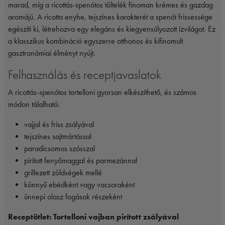
marad, míg a ricottás-spenótos töltelék finoman krémes és gazdag
aromájú. A ricotta enyhe, tejszínes karakterét a spenót frissessége
egészíti ki, létrehozva egy elegáns és kiegyensúlyozott ízvilágot. Ez
a klasszikus kombináció egyszerre otthonos és kifinomult
gasztronómiai élményt nyújt.
Felhasználás és receptjavaslatok
A ricottás-spenótos tortelloni gyorsan elkészíthető, és számos
módon tálalható:
vajjal és friss zsályával
tejszínes sajtmártással
paradicsomos szósszal
pirított fenyőmaggal és parmezánnal
grillezett zöldségek mellé
könnyű ebédként vagy vacsoraként
ünnepi olasz fogások részeként
Receptötlet: Tortelloni vajban pirított zsályával