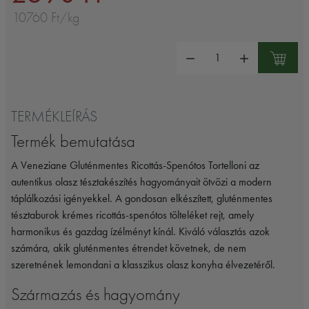
10760 Ft/kg
Mennyiség:
TERMÉKLEÍRÁS
Termék bemutatása
A Veneziane Gluténmentes Ricottás-Spenótos Tortelloni az
autentikus olasz tésztakészítés hagyományait ötvözi a modern
táplálkozási igényekkel. A gondosan elkészített, gluténmentes
tésztaburok krémes ricottás-spenótos tölteléket rejt, amely
harmonikus és gazdag ízélményt kínál. Kiváló választás azok
számára, akik gluténmentes étrendet követnek, de nem
szeretnének lemondani a klasszikus olasz konyha élvezetéről.
Származás és hagyomány