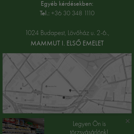
Egyéb kérdésekben:
Tel.:
+36 30 348 1110
1024 Budapest, Lövőház u. 2-6.,
MAMMUT I. ELSŐ EMELET
×
Legyen Ön is
törzsvásárlónk!