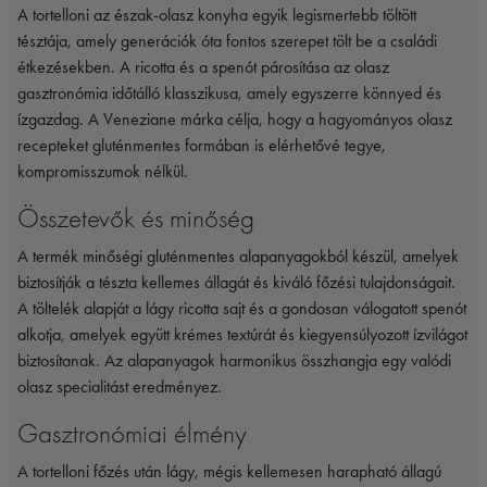
A tortelloni az észak-olasz konyha egyik legismertebb töltött
tésztája, amely generációk óta fontos szerepet tölt be a családi
étkezésekben. A ricotta és a spenót párosítása az olasz
gasztronómia időtálló klasszikusa, amely egyszerre könnyed és
ízgazdag. A Veneziane márka célja, hogy a hagyományos olasz
recepteket gluténmentes formában is elérhetővé tegye,
kompromisszumok nélkül.
Összetevők és minőség
A termék minőségi gluténmentes alapanyagokból készül, amelyek
biztosítják a tészta kellemes állagát és kiváló főzési tulajdonságait.
A töltelék alapját a lágy ricotta sajt és a gondosan válogatott spenót
alkotja, amelyek együtt krémes textúrát és kiegyensúlyozott ízvilágot
biztosítanak. Az alapanyagok harmonikus összhangja egy valódi
olasz specialitást eredményez.
Gasztronómiai élmény
A tortelloni főzés után lágy, mégis kellemesen harapható állagú