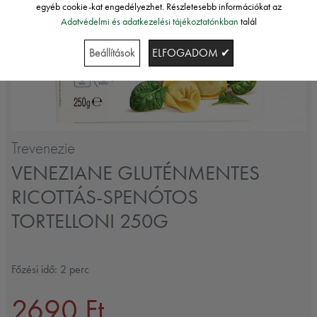
egyéb cookie-kat engedélyezhet. Részletesebb információkat az
Adatvédelmi és adatkezelési tájékoztatónkban
talál
Beállítások
ELFOGADOM ✔
Trevenezie
VENEZIANE GLUTÉNMENTES
RICOTTÁS-SPENÓTOS
TORTELLONI 250G
Főzési idő: 2 perc
2690 Ft