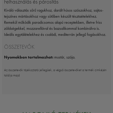
Felhasználás és párosítás
Kiváló választás sűrű ragukhoz, darált húsos szószokhoz, sajtos-
tejszínes mártásokhoz vagy sütőben készült tésztaételekhez.
Remekül működik paradicsomos alapú receptekben, illetve friss
zöldségekkel, mozzarellával és bazsalikommal kombinálva is.
Ideális egytálételekhez és családi, mediterrán jellegű fogásokhoz.
ÖSSZETEVŐK
Nyomokban tartalmazhat:
mustár, szója.
Az összetevők tájékoztató jellegűek, a végső összetevőket a termék cimkéjén
találja majd