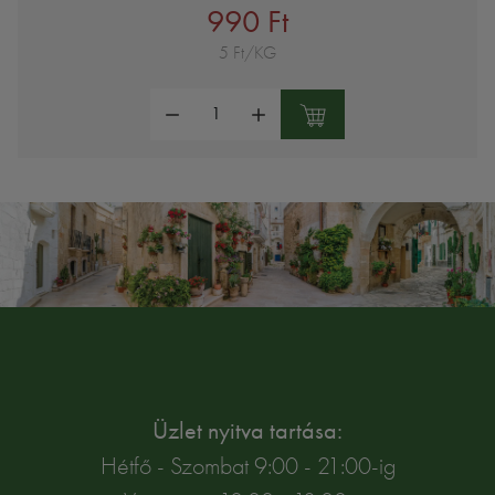
990 Ft
5 Ft/KG
Mennyiség:
Üzlet nyitva tartása:
Hétfő - Szombat 9:00 - 21:00-ig