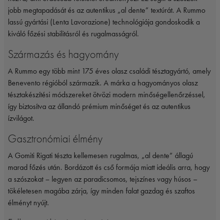
jobb megtapadását és az autentikus „al dente” textúrát. A
Rummo
lassú gyártási (Lenta Lavorazione) technológiája gondoskodik a
kiváló főzési stabilitásról és rugalmasságról.
Származás és hagyomány
A Rummo egy több mint 175 éves olasz családi tésztagyártó, amely
Benevento régióból származik. A márka a hagyományos olasz
tésztakészítési módszereket ötvözi modern minőségellenőrzéssel,
így biztosítva az állandó prémium minőséget és az autentikus
ízvilágot.
Gasztronómiai élmény
A Gomiti Rigati tészta kellemesen rugalmas, „al dente” állagú
marad főzés után. Bordázott és cső formája miatt ideális arra, hogy
a szószokat – legyen az paradicsomos, tejszínes vagy húsos –
tökéletesen magába zárja, így minden falat gazdag és szaftos
élményt nyújt.