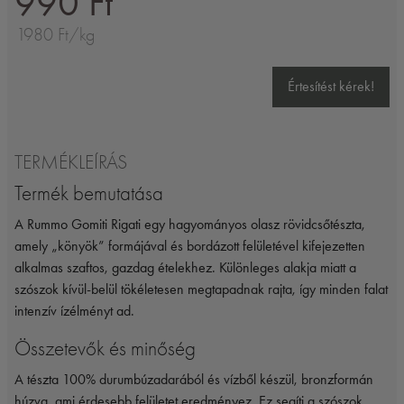
990 Ft
1980 Ft/kg
Értesítést kérek!
TERMÉKLEÍRÁS
Termék bemutatása
A
Rummo
Gomiti Rigati egy hagyományos olasz rövidcsőtészta,
amely „könyök” formájával és bordázott felületével kifejezetten
alkalmas szaftos, gazdag ételekhez. Különleges alakja miatt a
szószok kívül-belül tökéletesen megtapadnak rajta, így minden falat
intenzív ízélményt ad.
Összetevők és minőség
A tészta 100% durumbúzadarából és vízből készül, bronzformán
húzva, ami érdesebb felületet eredményez. Ez segíti a szószok