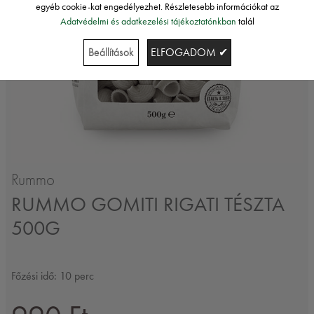
egyéb cookie-kat engedélyezhet. Részletesebb információkat az
Adatvédelmi és adatkezelési tájékoztatónkban
talál
Beállítások
ELFOGADOM ✔
Rummo
RUMMO GOMITI RIGATI TÉSZTA
500G
Főzési idő: 10 perc