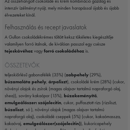
Az összehangolt csokoládé és krém kombináció gazdag és
intenzív ízélményt nyújt, mely minden harapással újabb és újabb
élvezeteket kínál.
Felhasználás és recept javaslatok
A Gullon csokoládékrémes töltött keksz tökéletes kiegészítője
valamilyen forró italnak, de kiválóan passzol egy csésze
tejeskávéhoz
vagy
forró csokoládéhoz
is.
ÖSSZETEVŐK
teljeskiőrlésű gabonafélék (35%) (
zabpehely
(29%),
búzamaláta pehely
,
árpaliszt
), csokoládé krém (28%) (cukor,
növényi olajok és zsírok (magas olajsav tartalmú napraforgó olaj,
shea)), sovány kakaópor (15%),
búzakeményítő
,
emulgeálószer: szójalecitin
, cukor, puffasztott rizs (rizsliszt,
búzaliszt
, só ), növényi olajok (magas olajsav tartalmú
napraforgó olaj), csokoládé cseppek (5%) (cukor, kakaómassza,
kakaóvaj,
emulgeálószer(szójalecitin)
), kukoricapehely