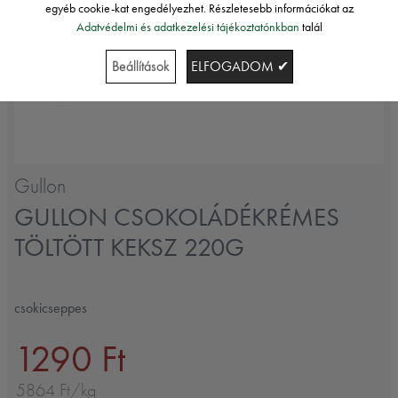
egyéb cookie-kat engedélyezhet. Részletesebb információkat az
Adatvédelmi és adatkezelési tájékoztatónkban
talál
Beállítások
ELFOGADOM ✔
Gullon
GULLON CSOKOLÁDÉKRÉMES
TÖLTÖTT KEKSZ 220G
csokicseppes
1290 Ft
5864 Ft/kg