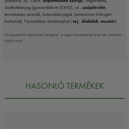
(kukorica, só , cukor,
árpamaláta szirup
), oligofruktóz,
zselésítőanyag (gumiarábikum (E414)), só ,
szójalecitin
,
természetes aromák, kelesztőanyagok (ammónium-hidrogén-
karbonát), Nyomokban tartalmazhat (
tej
,
diófélék
,
mustár
)
Az összetevők tájékoztató jellegűek, a végső összetevőket a termék cimkéjén
találja majd
HASONLÓ TERMÉKEK