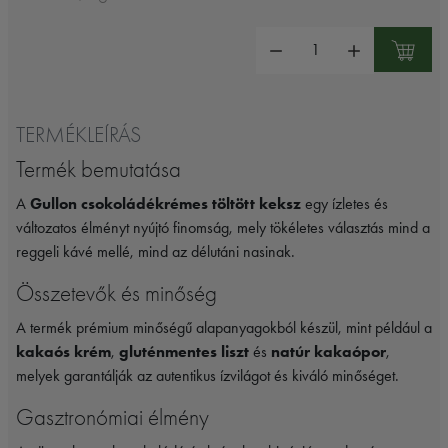
Mennyiség:
TERMÉKLEÍRÁS
Termék bemutatása
A
Gullon csokoládékrémes töltött keksz
egy ízletes és
változatos élményt nyújtó finomság, mely tökéletes választás mind a
reggeli kávé mellé, mind az délutáni nasinak.
Összetevők és minőség
A termék prémium minőségű alapanyagokból készül, mint például a
kakaós krém
,
gluténmentes liszt
és
natúr kakaópor
,
melyek garantálják az autentikus ízvilágot és kiváló minőséget.
Gasztronómiai élmény