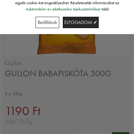
egyéb cookie-kat engedélyezhet. Részletesebb információkat az
Adatvédelmi és adatkezelési tájékoztatónkban
talál
Beállítások
ELFOGADOM ✔
Gullon
GULLON BABAPISKÓTA 300G
3 x 100g
1190 Ft
3967 Ft/kg