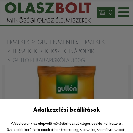
0
TERMÉKEK
GLUTÉNMENTES TERMÉKEK
TERMÉKEK
KEKSZEK, NÁPOLYIK
GULLON BABAPISKÓTA 300G
Adatkezelési beállítások
Weboldalunk az alapvető működéshez szükséges cookie-kat használ.
Szélesebb körű funkcionalitáshoz (marketing, statisztika, személyre szabás)