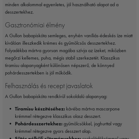
minden alkalommal egyenletes, jól használható alapot ad a
desszertekhez.
Gasztronómiai élmény
A Gullon babapiskóta semleges, enyhén vaníliás-édeskés íze miatt
kiválóan illeszkedik krémes és gyümölcsös desszertekhez.
Folyadékba mártva gyorsan magába szívja az ízeket, miközben
megőrzi kellemes, puha, mégis stabil szerkezetét. Klasszikus
tiramisu alapanyagként különösen népszerű, de könnyed
pohárdesszertekben is jól működik.
Felhasználás és recept javaslatok
A Gullon babapiskóta rendkívül sokoldalú alapanyag:
Tiramisu készítéséhez:
kávéba mártva mascarpone
krémmel rétegezve klasszikus olasz desszert.
Pohárdesszertekhez:
gyümölcsökkel, joghurttal vagy
krémmel rétegezve gyors desszert alap.
Sütés nélküli süteményekhez:
csokoládékrémmel vagy