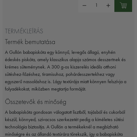
Mennyiség:
TERMÉKLEÍRÁS
Termék bemutatása
A
Gullón
babapiskóta egy könnyű, levegős állagú, enyhén
édeskés piskóta, amely klasszikus alapja számos desszertnek és
krémes süteménynek. A 300 g-os kiszerelés ideális otthoni
sütéshez-főzéshez, tiramisuhoz, pohárdesszertekhez vagy
egyszerű nassoláshoz is. Lágy textúrája miatt könnyen felszívja a
folyadékokat, miközben megtartja formáját.
Összetevők és minőség
A babapiskóta gondosan válogatott lisztből, tojásból és cukorból
készül, könnyed, szivacsos szerkezetét pedig a kíméletes sütési
technológia biztosítja. A
Gullón
a termékeknél a megbízható
minőségre és az állandó textúrára törekszik, így a babapiskóta