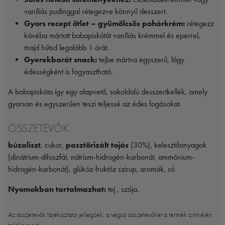
vaníliás pudinggal rétegezve könnyű desszert.
Gyors recept ötlet – gyümölcsös pohárkrém:
rétegezz
kávéba mártott babapiskótát vaníliás krémmel és eperrel,
majd hűtsd legalább 1 órát.
Gyerekbarát snack:
tejbe mártva egyszerű, lágy
édességként is fogyasztható.
A babapiskóta így egy alapvető, sokoldalú desszertkellék, amely
gyorsan és egyszerűen teszi teljessé az édes fogásokat.
ÖSSZETEVŐK
búzaliszt
, cukor,
pasztörizált tojás
(30%), kelesztőanyagok
(dinátrium-difoszfát, nátrium-hidrogén-karbonát, ammónium-
hidrogén-karbonát), glükóz-fruktóz szirup, aromák, só
Nyomokban tartalmazhat:
tej , szója.
Az összetevők tájékoztató jellegűek, a végső összetevőket a termék cimkéjén