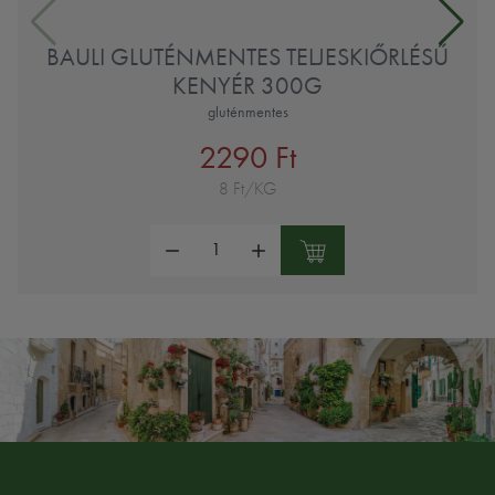
BAULI GLUTÉNMENTES TELJESKIŐRLÉSŰ
KENYÉR 300G
gluténmentes
2290 Ft
8 Ft/KG
Mennyiség: