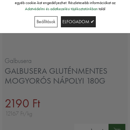
egyéb cookie-kat engedélyezhet. Részletesebb információkat az
Adatvédelmi és adatkezelési tájékoztatónkban
talál
Beállítások
ELFOGADOM ✔
Galbusera
GALBUSERA GLUTÉNMENTES
MOGYORÓS NÁPOLYI 180G
2190 Ft
12167 Ft/kg
Mennyiség: