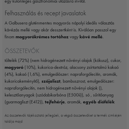
egy különleges gasztronómiai utazásra invitál.
Felhasználás és recept javaslatok
A Galbusera gluténmentes mogyorós nápolyi ideális választás
kávézás mellé vagy akár desszertként is. Kiválóan passzol egy
finom
mogyorókrémes tortához
vagy
kávé mellé
.
ÖSSZETEVŐK
töltelék (72%) (nem hidrogénezett növényi olajok (kókusz), cukor,
mogyoró
(10%), kukorica-dextróz, alacsony zsírtartalmú kakaó
(4%), kakaó (1,6%), emulgeálószer: napraforgólecitin, aromák,
kukoricakeményítő),
szójaliszt
, bambuszrost, emulgeálószer:
napraforgólecitin, nem hidrogénezett növényi olajok (),
kelesztőanyagok (szódabikarbóna (E500ii)), só , sűrítőanyag
(guarmagliszt (E412)),
tejfehérje
, aromák,
egyéb diófélék
Az összetevők tájékoztató jellegűek, a végső összetevőket a termék cimkéjén
találja majd