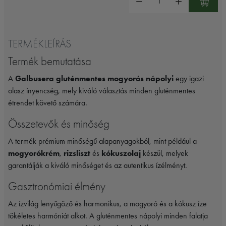
TERMÉKLEÍRÁS
Termék bemutatása
A
Galbusera gluténmentes mogyorós nápolyi
egy igazi
olasz ínyencség, mely kiváló választás minden gluténmentes
étrendet követő számára.
Összetevők és minőség
A termék prémium minőségű alapanyagokból, mint például a
mogyorókrém
,
rizsliszt
és
kókuszolaj
készül, melyek
garantálják a kiváló minőséget és az autentikus ízélményt.
Gasztronómiai élmény
Az ízvilág lenyűgöző és harmonikus, a mogyoró és a kókusz íze
tökéletes harmóniát alkot. A gluténmentes nápolyi minden falatja