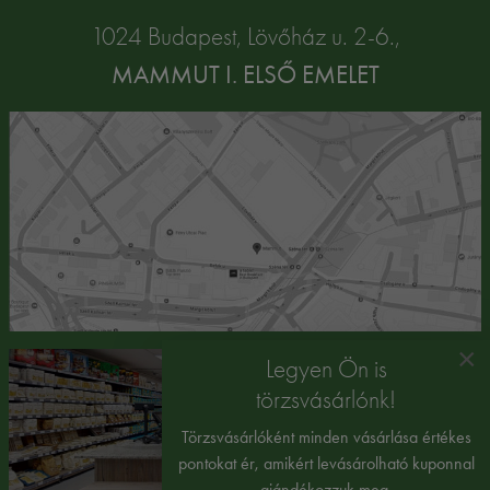
1024 Budapest, Lövőház u. 2-6.,
MAMMUT I. ELSŐ EMELET
×
Legyen Ön is
törzsvásárlónk!
Törzsvásárlóként minden vásárlása értékes
pontokat ér, amikért levásárolható kuponnal
ajándékozzuk meg.